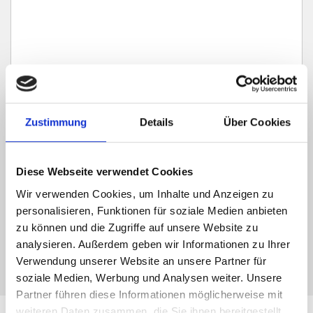
Zustimmung
Details
Über Cookies
Ich habe die
Datenschutzerklärung
zur Kenntnis genommen. Ich stimme
zu, dass meine Angaben und Daten zur Beantwortung meiner Anfrage
elektronisch erhoben und gespeichert werden.
Diese Webseite verwendet Cookies
Hinweis: Sie können Ihre Einwilligung jederzeit für die Zukunft per E-Mail
an info@hegerich-immobilien.de widerrufen. *
Wir verwenden Cookies, um Inhalte und Anzeigen zu
* Pflichtfelder
personalisieren, Funktionen für soziale Medien anbieten
zu können und die Zugriffe auf unsere Website zu
Absenden
analysieren. Außerdem geben wir Informationen zu Ihrer
Verwendung unserer Website an unsere Partner für
soziale Medien, Werbung und Analysen weiter. Unsere
Partner führen diese Informationen möglicherweise mit
weiteren Daten zusammen, die Sie ihnen bereitgestellt