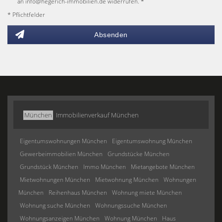
an info@hegerich-immobilien.de widerrufen. *
* Pflichtfelder
Absenden
München
Immobilienverkauf München
Eigentumswohnungen München
Eigentumswohnung München
Gewerbeimmobilien München
Grundstücke München
Grundstück München
Immo München
Mietangebote München
Mietwohnungen München
Mietwohnung München
Wohnungen
München
Reihenhaus München
Wohnung miete München
Wohnung suche München
Wohnungssuche München
Wohnungsanzeigen München
Wohnung München
Haus