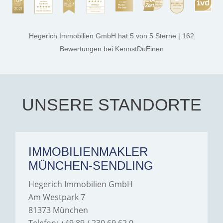
rest. They made the entire
process smooth,
professional, and genuinely
kind. A special note of
thanks, and a huge part of
Hegerich Immobilien GmbH
hat
5
von
5
Sterne
|
162
the credit goes to Amelie
Jamrowâ€”she was
Bewertungen
bei KennstDuEinen
exceptionally professional,
transparent, and clear in
every communication.
Iâ€™m deeply grateful for
their support and wouldn't
hesitate to recommend
Hegerich Immobilien to
UNSERE STANDORTE
anyone looking for a home.
IMMOBILIENMAKLER
MÜNCHEN-SENDLING
Hegerich Immobilien GmbH
Am Westpark 7
81373 München