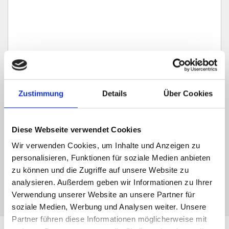
Ich habe die
Datenschutzerklärung
zur Kenntnis genommen. Ich stimme
Zustimmung
Details
Über Cookies
zu, dass meine Angaben und Daten zur Beantwortung meiner Anfrage
elektronisch erhoben und gespeichert werden.
Diese Webseite verwendet Cookies
Hinweis: Sie können Ihre Einwilligung jederzeit für die Zukunft per E-Mail
an info@hegerich-immobilien.de widerrufen. *
Wir verwenden Cookies, um Inhalte und Anzeigen zu
* Pflichtfelder
personalisieren, Funktionen für soziale Medien anbieten
zu können und die Zugriffe auf unsere Website zu
Absenden
analysieren. Außerdem geben wir Informationen zu Ihrer
Verwendung unserer Website an unsere Partner für
soziale Medien, Werbung und Analysen weiter. Unsere
Partner führen diese Informationen möglicherweise mit