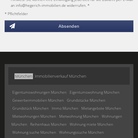
an info@hegerich-immobilien.de widerrufen. *
* Pflichtfelder
Absenden
München
Immobilienverkauf München
Eigentumswohnungen München
Eigentumswohnung München
Gewerbeimmobilien München
Grundstücke München
Grundstück München
Immo München
Mietangebote München
Mietwohnungen München
Mietwohnung München
Wohnungen
München
Reihenhaus München
Wohnung miete München
Wohnung suche München
Wohnungssuche München