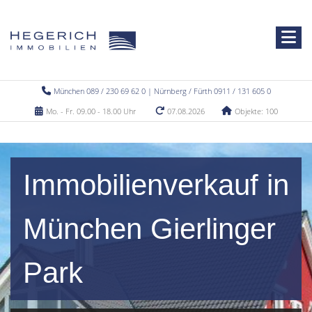
München 089 / 230 69 62 0 | Nürnberg / Fürth 0911 / 131 605 0
Mo. - Fr. 09.00 - 18.00 Uhr
07.08.2026
Objekte: 100
Immobilienverkauf in
München Gierlinger
Park