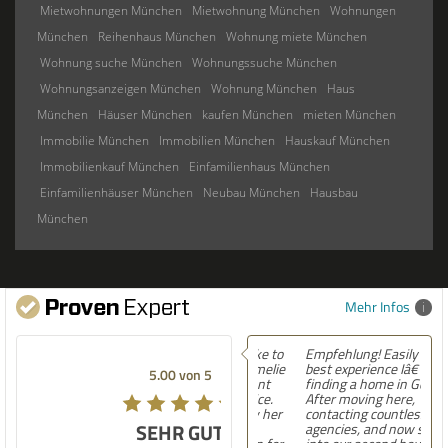
Mietwohnungen München
Mietwohnung München
Wohnungen
München
Reihenhaus München
Wohnung miete München
Wohnung suche München
Wohnungssuche München
Wohnungsanzeigen München
Wohnung München
Haus
München
Häuser München
kaufen München
mieten München
Immobilie München
Immobilien München
Hauskauf München
Immobilienkauf München
Einfamilienhaus München
Einfamilienhäuser München
Neubau München
Hausbau
München
Mehr Infos
Empfehlung! Easily the
best experience Iâ€™ve had
5.00 von 5
finding a home in Germany.
After moving here,
contacting countless
SEHR GUT
agencies, and now settling
into our second house, I