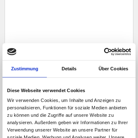
Zustimmung
Details
Über Cookies
Ich habe die
Datenschutzerklärung
zur Kenntnis genommen. Ich stimme
zu, dass meine Angaben und Daten zur Beantwortung meiner Anfrage
elektronisch erhoben und gespeichert werden.
Diese Webseite verwendet Cookies
Hinweis: Sie können Ihre Einwilligung jederzeit für die Zukunft per E-Mail
an info@hegerich-immobilien.de widerrufen. *
Wir verwenden Cookies, um Inhalte und Anzeigen zu
* Pflichtfelder
personalisieren, Funktionen für soziale Medien anbieten
zu können und die Zugriffe auf unsere Website zu
Absenden
analysieren. Außerdem geben wir Informationen zu Ihrer
Verwendung unserer Website an unsere Partner für
soziale Medien, Werbung und Analysen weiter. Unsere