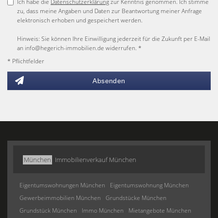
Ich habe die
Datenschutzerklärung
zur Kenntnis genommen. Ich stimme
zu, dass meine Angaben und Daten zur Beantwortung meiner Anfrage
elektronisch erhoben und gespeichert werden.
Hinweis: Sie können Ihre Einwilligung jederzeit für die Zukunft per E-Mail
an info@hegerich-immobilien.de widerrufen. *
* Pflichtfelder
Absenden
München
Immobilienverkauf München
Eigentumswohnungen München
Eigentumswohnung München
Gewerbeimmobilien München
Grundstücke München
Grundstück München
Immo München
Mietangebote München