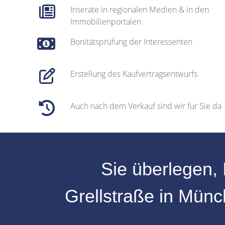
Inserate in regionalen Medien & in den
Immobilienportalen
Bonitätsprüfung der Interessenten
Erstellung des Kaufvertragsentwurfs
Auch nach dem Verkauf sind wir für Sie da
Sie überlegen, 
Grellstraße
in
Münc