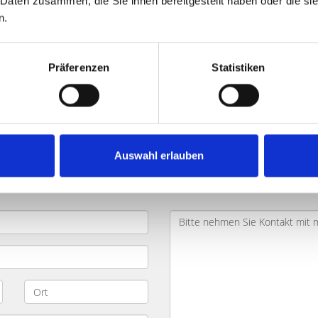
 Daten zusammen, die Sie ihnen bereitgestellt haben oder die s
n.
chen Grellstraße und Umland: Käu
Präferenzen
Statistiken
en
? Das Objekt befindet sich in der Umgebung der
Grellstra
rage
. Wir werden uns mit Ihnen in Verbindung setzen und Ihr I
Auswahl erlauben