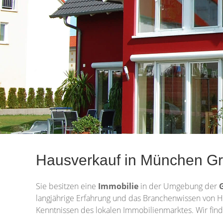
Hausverkauf in München Grel
Sie besitzen eine
Immobilie
in der Umgebung der
langjährige Erfahrung und das Branchenwissen von H
Kenntnissen des lokalen Immobilienmarktes. Wir find