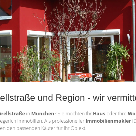
lstraße und Region - wir vermitte
Grellstraße
in
München
? Sie möchten Ihr
Haus
oder Ihre
Wo
egerich Immobilien. Als professioneller
Immobilienmakler
f
en den passenden Käufer für Ihr Objekt.