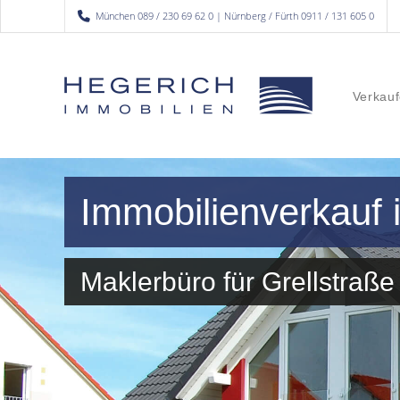
München 089 / 230 69 62 0 | Nürnberg / Fürth 0911 / 131 605 0
Verkauf
Immobilienverkauf 
Maklerbüro für Grellstra