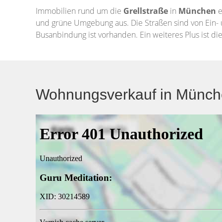
Immobilien rund um die
Grellstraße
in
München
e
und grüne Umgebung aus. Die Straßen sind von Ein-
Busanbindung ist vorhanden. Ein weiteres Plus ist di
Wohnungsverkauf in München