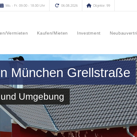
Mo. - Fr. 09.00 - 18.00 Uhr
06.08.2026
Objekte: 99
en/Vermieten
Kaufen/Mieten
Investment
Neubauvertr
in München Grellstraße
ße und Umgebung