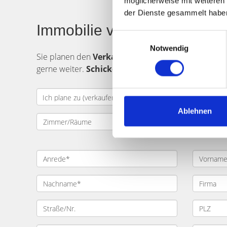
möglicherweise mit weiteren
der Dienste gesammelt habe
Immobilie verkaufen in Mün
Einwilligungsauswahl
Notwendig
Sie planen den
Verkauf
einer
Immobilie
in
Münch
gerne weiter.
Schicken Sie uns Ihre Verkaufsanf
Ablehnen