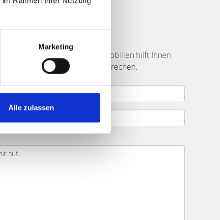
ie im Rahmen Ihrer Nutzung
fer finden
Marketing
ße
? Das Team von Hegerich Immobilien hilft Ihnen
mmobilienprojekt mit Ihnen besprechen.
Alle zulassen