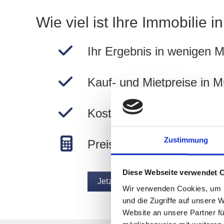
Wie viel ist Ihre Immobilie 
Ihr Ergebnis in wenigen M
Kauf- und Mietpreise in 
Kostenlos und unverbindli
Zustimmung
Preise in München berec
Diese Webseite verwendet 
Jetzt Wert ermitteln
Wir verwenden Cookies, um I
und die Zugriffe auf unsere 
Website an unsere Partner fü