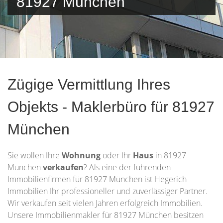
81927 München
Zügige Vermittlung Ihres
Objekts - Maklerbüro für 81927
München
Sie wollen Ihre
Wohnung
oder Ihr
Haus
in 81927
München
verkaufen
? Als eine der führenden
Immobilienfirmen für 81927 München ist Hegerich
Immobilien Ihr professioneller und zuverlässiger Partner.
Wir verkaufen seit vielen Jahren erfolgreich Immobilien.
Unsere Immobilienmakler für 81927 München besitzen