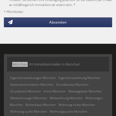
an info@hegerich-immobilien.de widerrufen. *
* Pflichtfelder
Absenden
München
Ihr Immobilienmakler in München
Eigentumswohnungen München
Eigentumswohnung München
Gewerbeimmobilien München
Grundstücke München
Grundstück München
Immo München
Mietangebote München
Mietwohnungen München
Mietwohnung München
Wohnungen
München
Reihenhaus München
Wohnung miete München
Wohnung suche München
Wohnungssuche München