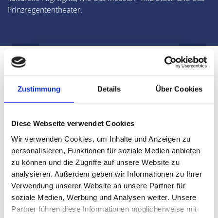
Prinzregententheater.
Zustimmung
Details
Über Cookies
Wie viel ist Ihre Immobilie in
81927 München wert?
Diese Webseite verwendet Cookies
Wir verwenden Cookies, um Inhalte und Anzeigen zu
Ihr Ergebnis in wenigen Minuten
personalisieren, Funktionen für soziale Medien anbieten
zu können und die Zugriffe auf unsere Website zu
per E-Mail
analysieren. Außerdem geben wir Informationen zu Ihrer
Verwendung unserer Website an unsere Partner für
Kauf- und Mietpreise für 81927
soziale Medien, Werbung und Analysen weiter. Unsere
Partner führen diese Informationen möglicherweise mit
München