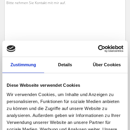
Zustimmung
Details
Über Cookies
Ich habe die
Datenschutzerklärung
zur Kenntnis genommen. Ich stimme
Diese Webseite verwendet Cookies
zu, dass meine Angaben und Daten zur Beantwortung meiner Anfrage
elektronisch erhoben und gespeichert werden.
Wir verwenden Cookies, um Inhalte und Anzeigen zu
personalisieren, Funktionen für soziale Medien anbieten
Hinweis: Sie können Ihre Einwilligung jederzeit für die Zukunft per E-Mail
zu können und die Zugriffe auf unsere Website zu
an info@hegerich-immobilien.de widerrufen. *
analysieren. Außerdem geben wir Informationen zu Ihrer
* Pflichtfelder
Verwendung unserer Website an unsere Partner für
Absenden
soziale Medien, Werbung und Analysen weiter. Unsere