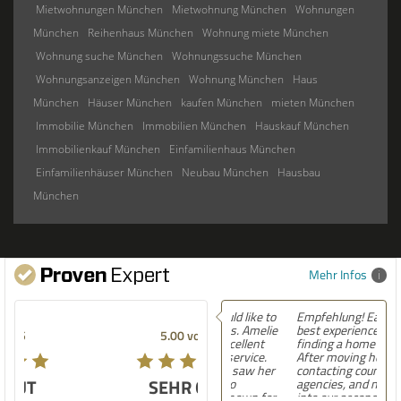
Mietwohnungen München
Mietwohnung München
Wohnungen
München
Reihenhaus München
Wohnung miete München
Wohnung suche München
Wohnungssuche München
Wohnungsanzeigen München
Wohnung München
Haus
München
Häuser München
kaufen München
mieten München
Immobilie München
Immobilien München
Hauskauf München
Immobilienkauf München
Einfamilienhaus München
Einfamilienhäuser München
Neubau München
Hausbau
München
Mehr Infos
Empfehlung! Easily the
best experience Iâ€™ve had
5.00 von 5
finding a home in Germany.
After moving here,
contacting countless
SEHR GUT
agencies, and now settling
into our second house, I