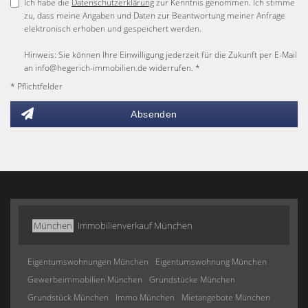
Ich habe die
Datenschutzerklärung
zur Kenntnis genommen. Ich stimme
zu, dass meine Angaben und Daten zur Beantwortung meiner Anfrage
elektronisch erhoben und gespeichert werden.
Hinweis: Sie können Ihre Einwilligung jederzeit für die Zukunft per E-Mail
an info@hegerich-immobilien.de widerrufen. *
* Pflichtfelder
Absenden
München
Immobilienverkauf München
Eigentumswohnungen München
Eigentumswohnung München
Gewerbeimmobilien München
Grundstücke München
Grundstück München
Immo München
Mietangebote München