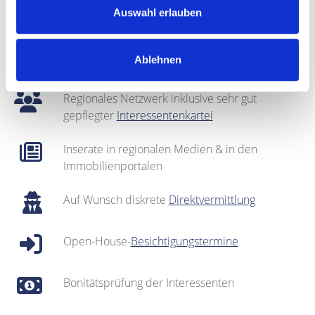
Bei Bedarf: optische Auffrischung des Objekts
Auswahl erlauben
(
Home Staging
)
Fotografie & Exposé-Erstellung
Ablehnen
Regionales Netzwerk inklusive sehr gut
gepflegter
Interessentenkartei
Inserate in regionalen Medien & in den
Immobilienportalen
Auf Wunsch diskrete
Direktvermittlung
Open-House-
Besichtigungstermine
Bonitätsprüfung der Interessenten