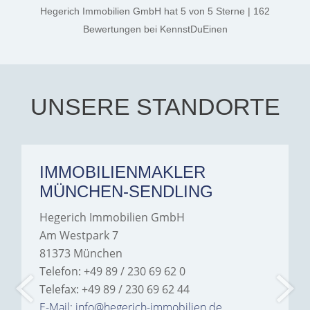
thanks, and a huge part of
Hegerich Immobilien GmbH
hat
5
von
5
Sterne
|
162
the credit goes to Amelie
Jamrowâ€”she was
Bewertungen
bei KennstDuEinen
exceptionally professional,
transparent, and clear in
every communication.
Iâ€™m deeply grateful for
their support and wouldn't
hesitate to recommend
Hegerich Immobilien to
UNSERE STANDORTE
anyone looking for a home.
IMMOBILIENMAKLER
MÜNCHEN-SENDLING
Hegerich Immobilien GmbH
Am Westpark 7
81373 München
Telefon: +49 89 / 230 69 62 0
Telefax: +49 89 / 230 69 62 44
E-Mail: info@hegerich-immobilien.de