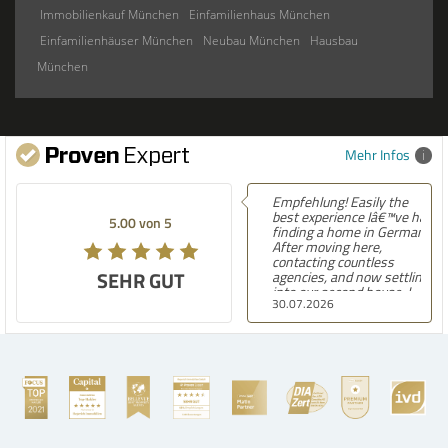
Immobilienkauf München
Einfamilienhaus München
Einfamilienhäuser München
Neubau München
Hausbau
München
Mehr Infos
Empfehlung! Easily the
best experience Iâ€™ve had
5.00 von 5
finding a home in Germany.
After moving here,
contacting countless
SEHR GUT
agencies, and now settling
into our second house, I
30.07.2026
know firsthand how
challenging and
overwhelming the German
housing market can be.
Hegerich Immobilien
stands out far above the
rest. They made the entire
process smooth,
professional, and genuinely
kind. A special note of