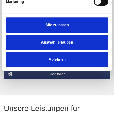
Marketing
Alle zulassen
Ich habe die
Datenschutzerklärung
zur Kenntnis genommen. Ich stimme
zu, dass meine Angaben und Daten zur Beantwortung meiner Anfrage
Auswahl erlauben
elektronisch erhoben und gespeichert werden.
Hinweis: Sie können Ihre Einwilligung jederzeit für die Zukunft per E-Mail
an info@hegerich-immobilien.de widerrufen. *
Ablehnen
* Pflichtfelder
Absenden
Unsere Leistungen für