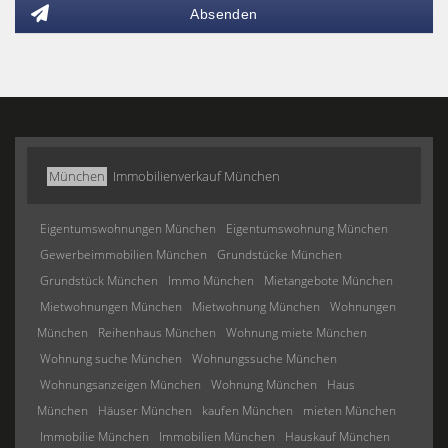
Absenden
München
Immobilienverkauf München
Eigentumswohnungen München
Eigentumswohnung München
Gewerbeimmobilien München
Grundstücke München
Grundstück München
Immo München
Mietangebote München
Mietwohnungen München
Mietwohnung München
Wohnungen
München
Reihenhaus München
Wohnung miete München
Wohnung suche München
Wohnungssuche München
Wohnungsanzeigen München
Wohnung München
Haus
München
Häuser München
kaufen München
mieten München
Immobilie München
Immobilien München
Hauskauf München