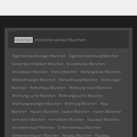
München
Immobilienverkauf München
Eigentumswohnungen München
Eigentumswohnung München
Gewerbeimmobilien München
Grundstücke München
Grundstück München
Immo München
Mietangebote München
Mietwohnungen München
Mietwohnung München
Wohnungen
München
Reihenhaus München
Wohnung miete München
Wohnung suche München
Wohnungssuche München
Wohnungsanzeigen München
Wohnung München
Haus
München
Häuser München
kaufen München
mieten München
Immobilie München
Immobilien München
Hauskauf München
Immobilienkauf München
Einfamilienhaus München
Einfamilienhäuser München
Neubau München
Hausbau