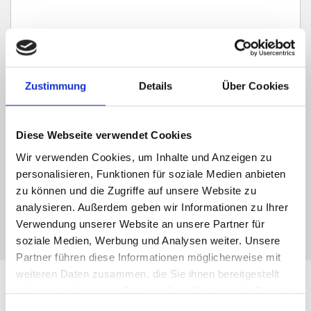
Zustimmung
Details
Über Cookies
Ich habe die
Datenschutzerklärung
zur Kenntnis genommen. Ich stimme
zu, dass meine Angaben und Daten zur Beantwortung meiner Anfrage
elektronisch erhoben und gespeichert werden.
Diese Webseite verwendet Cookies
Hinweis: Sie können Ihre Einwilligung jederzeit für die Zukunft per E-Mail
an info@hegerich-immobilien.de widerrufen. *
Wir verwenden Cookies, um Inhalte und Anzeigen zu
personalisieren, Funktionen für soziale Medien anbieten
* Pflichtfelder
zu können und die Zugriffe auf unsere Website zu
Absenden
analysieren. Außerdem geben wir Informationen zu Ihrer
Verwendung unserer Website an unsere Partner für
soziale Medien, Werbung und Analysen weiter. Unsere
Partner führen diese Informationen möglicherweise mit
weiteren Daten zusammen, die Sie ihnen bereitgestellt
haben oder die sie im Rahmen Ihrer Nutzung der Dienste
Leistungen für Immobilien-
gesammelt haben.