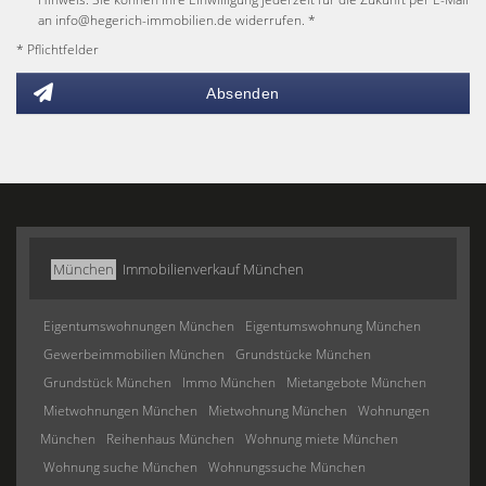
an info@hegerich-immobilien.de widerrufen. *
* Pflichtfelder
Absenden
München
Immobilienverkauf München
Eigentumswohnungen München
Eigentumswohnung München
Gewerbeimmobilien München
Grundstücke München
Grundstück München
Immo München
Mietangebote München
Mietwohnungen München
Mietwohnung München
Wohnungen
München
Reihenhaus München
Wohnung miete München
Wohnung suche München
Wohnungssuche München