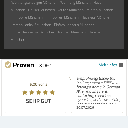
Wohnungsanzeigen München
Wohnung München
Haus
München
Häuser München
kaufen München
mieten München
Immobilie München
Immobilien München
Hauskauf München
Immobilienkauf München
Einfamilienhaus München
Einfamilienhäuser München
Neubau München
Hausbau
München
Mehr Infos
Empfehlung! Easily the
best experience Iâ€™ve had
5.00 von 5
finding a home in Germany.
After moving here,
contacting countless
SEHR GUT
agencies, and now settling
into our second house, I
30.07.2026
know firsthand how
challenging and
overwhelming the German
housing market can be.
Hegerich Immobilien