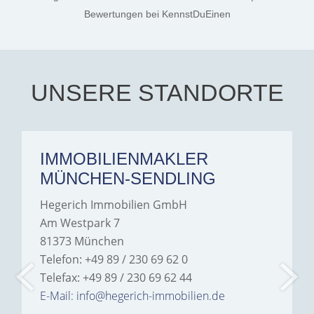
the credit goes to Amelie
Jamrowâ€”she was
Bewertungen
bei KennstDuEinen
exceptionally professional,
transparent, and clear in
every communication.
Iâ€™m deeply grateful for
their support and wouldn't
hesitate to recommend
Hegerich Immobilien to
UNSERE STANDORTE
anyone looking for a home.
IMMOBILIENMAKLER
MÜNCHEN-SENDLING
Hegerich Immobilien GmbH
Am Westpark 7
81373 München
Telefon: +49 89 / 230 69 62 0
Telefax: +49 89 / 230 69 62 44
E-Mail: info@hegerich-immobilien.de