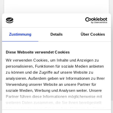
Zustimmung
Details
Über Cookies
Ich habe die
Datenschutzerklärung
zur Kenntnis genommen. Ich stimme
zu, dass meine Angaben und Daten zur Beantwortung meiner Anfrage
elektronisch erhoben und gespeichert werden.
Diese Webseite verwendet Cookies
Hinweis: Sie können Ihre Einwilligung jederzeit für die Zukunft per E-Mail
Wir verwenden Cookies, um Inhalte und Anzeigen zu
an info@hegerich-immobilien.de widerrufen. *
personalisieren, Funktionen für soziale Medien anbieten
* Pflichtfelder
zu können und die Zugriffe auf unsere Website zu
analysieren. Außerdem geben wir Informationen zu Ihrer
Absenden
Verwendung unserer Website an unsere Partner für
soziale Medien, Werbung und Analysen weiter. Unsere
Partner führen diese Informationen möglicherweise mit
weiteren Daten zusammen, die Sie ihnen bereitgestellt
haben oder die sie im Rahmen Ihrer Nutzung der Dienste