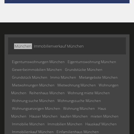
München
Immobilienverkauf München
Eigentumswohnungen München
Eigentumswohnung München
Gewerbeimmobilien München
Grundstücke München
Grundstück München
Immo München
Mietangebote München
Mietwohnungen München
Mietwohnung München
Wohnungen
München
Reihenhaus München
Wohnung miete München
Wohnung suche München
Wohnungssuche München
Wohnungsanzeigen München
Wohnung München
Haus
München
Häuser München
kaufen München
mieten München
Immobilie München
Immobilien München
Hauskauf München
Immobilienkauf München
Einfamilienhaus München