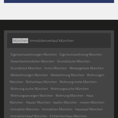
München
Immobilienverkauf München
Eigentumswohnungen München
Eigentumswohnung München
Gewerbeimmobilien München
Grundstücke München
Grundstück München
Immo München
Mietangebote München
Mietwohnungen München
Mietwohnung München
Wohnungen
München
Reihenhaus München
Wohnung miete München
Wohnung suche München
Wohnungssuche München
Wohnungsanzeigen München
Wohnung München
Haus
München
Häuser München
kaufen München
mieten München
Immobilie München
Immobilien München
Hauskauf München
Immobilienkauf München
Einfamilienhaus München