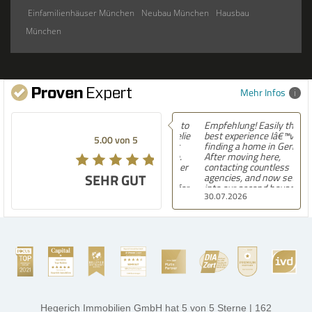
Einfamilienhäuser München
Neubau München
Hausbau
München
Mehr Infos
Empfehlung! Easily the
best experience Iâ€™ve had
5.00 von 5
finding a home in Germany.
After moving here,
contacting countless
SEHR GUT
agencies, and now settling
into our second house, I
30.07.2026
know firsthand how
challenging and
overwhelming the German
housing market can be.
Hegerich Immobilien
stands out far above the
rest. They made the entire
process smooth,
professional, and genuinely
kind. A special note of
thanks, and a huge part of
Hegerich Immobilien GmbH
hat
5
von
5
Sterne
|
162