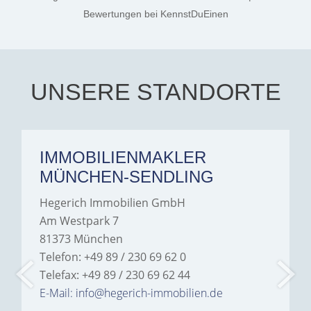
the credit goes to Amelie
Jamrowâ€”she was
Bewertungen
bei KennstDuEinen
exceptionally professional,
transparent, and clear in
every communication.
Iâ€™m deeply grateful for
their support and wouldn't
hesitate to recommend
Hegerich Immobilien to
UNSERE STANDORTE
anyone looking for a home.
IMMOBILIENMAKLER
MÜNCHEN-SENDLING
Hegerich Immobilien GmbH
Am Westpark 7
81373 München
Telefon: +49 89 / 230 69 62 0
Telefax: +49 89 / 230 69 62 44
E-Mail: info@hegerich-immobilien.de