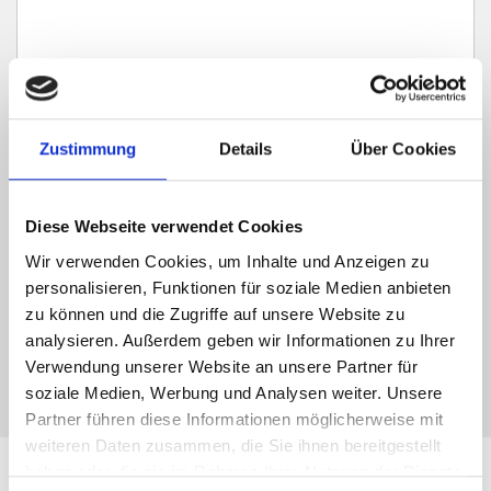
Zustimmung
Details
Über Cookies
Ich habe die
Datenschutzerklärung
zur Kenntnis genommen. Ich stimme
zu, dass meine Angaben und Daten zur Beantwortung meiner Anfrage
elektronisch erhoben und gespeichert werden.
Diese Webseite verwendet Cookies
Hinweis: Sie können Ihre Einwilligung jederzeit für die Zukunft per E-Mail
Wir verwenden Cookies, um Inhalte und Anzeigen zu
an info@hegerich-immobilien.de widerrufen. *
personalisieren, Funktionen für soziale Medien anbieten
* Pflichtfelder
zu können und die Zugriffe auf unsere Website zu
analysieren. Außerdem geben wir Informationen zu Ihrer
Absenden
Verwendung unserer Website an unsere Partner für
soziale Medien, Werbung und Analysen weiter. Unsere
Partner führen diese Informationen möglicherweise mit
weiteren Daten zusammen, die Sie ihnen bereitgestellt
haben oder die sie im Rahmen Ihrer Nutzung der Dienste