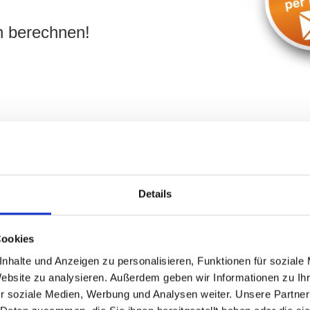
n berechnen!
 Immobilienfirma in 80333 M
Details
fen Sie uns an:
08
9 230696
Cookies
nhalte und Anzeigen zu personalisieren, Funktionen für soziale
Website zu analysieren. Außerdem geben wir Informationen zu I
r soziale Medien, Werbung und Analysen weiter. Unsere Partner