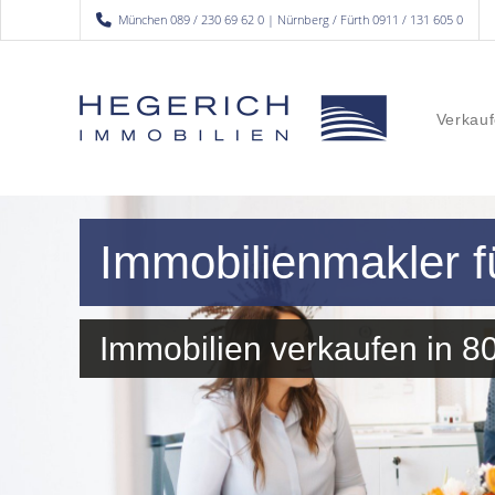
München 089 / 230 69 62 0 | Nürnberg / Fürth 0911 / 131 605 0
Verkauf
Immobilienmakler 
Immobilien verkaufen in 