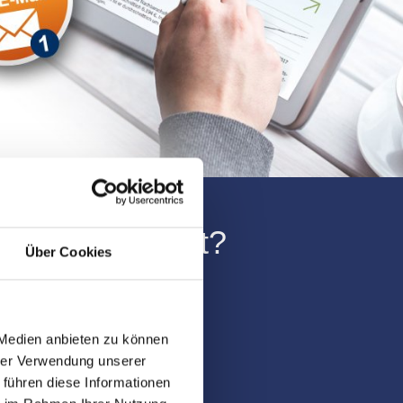
ünchen gesucht?
Über Cookies
2-0
 Medien anbieten zu können
hrer Verwendung unserer
 führen diese Informationen