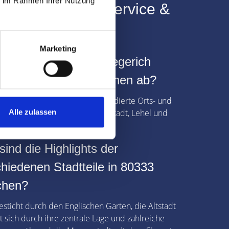
ie im Rahmen Ihrer Nutzung
80333: Wissen, Service &
Marketing
e Stadtteile deckt Hegerich
bilien in 80333 München ab?
Immobilienmakler besitzen fundierte Orts- und
nntnisse in den Stadtteilen Altstadt, Lehel und
Alle zulassen
tadt.
ind die Highlights der
hiedenen Stadtteile in 80333
hen?
esticht durch den Englischen Garten, die Altstadt
t sich durch ihre zentrale Lage und zahlreiche