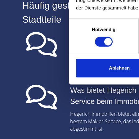
möglicherweise mit weiteren
Häufig gestellte Fragen zu
der Dienste gesammelt habe
Stadtteile
Einwilligungsauswahl
Notwendig
Wie lange ist Hegeri
tätig?
Hegerich Immobilien ist seit m
Immobilienverkauf tätig und ha
Ablehnen
Immobilienfirmen in 80333 Mün
Was bietet Hegerich 
Service beim Immobi
Hegerich Immobilien bietet ei
bestem Makler-Service, das indi
abgestimmt ist.