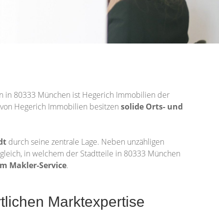
en in 80333 München ist Hegerich Immobilien der
er von Hegerich Immobilien besitzen
solide Orts- und
dt
durch seine zentrale Lage. Neben unzähligen
 gleich, in welchem der Stadtteile in 80333 München
m Makler-Service
.
tlichen Marktexpertise