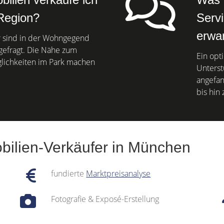
 Region?
Serv
erwa
 sind in der Wohngegend
gefragt. Die Nähe zum
Ein opt
lichkeiten im Park machen
Unterst
angefan
bis hin 
bilien-Verkäufer in München
fundierte
Marktpreisanalyse
Fotografie & Exposé-Erstellung