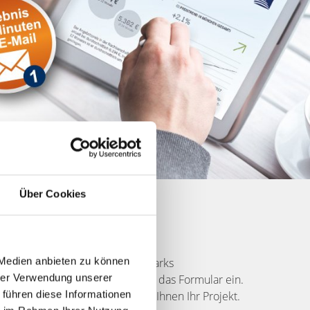
Über Cookies
 Käufer finden
 Medien anbieten zu können
det sich in der Umgebung des Parks
hrer Verwendung unserer
igsten Daten zu Ihrem Objekt in das Formular ein.
 führen diese Informationen
Sie zügig und besprechen mit Ihnen Ihr Projekt.