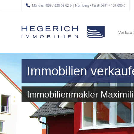
München 089 / 230 69 62 0 | Nürnberg / Fürth 0911 / 131 605 0
Verkauf
Immobilien verkauf
Immobilienmakler Maximil