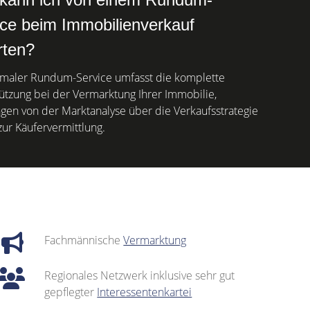
ice beim Immobilienverkauf
rten?
imaler Rundum-Service umfasst die komplette
ützung bei der Vermarktung Ihrer Immobilie,
gen von der Marktanalyse über die Verkaufsstrategie
zur Käufervermittlung.
Fachmännische
Vermarktung
Regionales Netzwerk inklusive sehr gut
gepflegter
Interessentenkartei