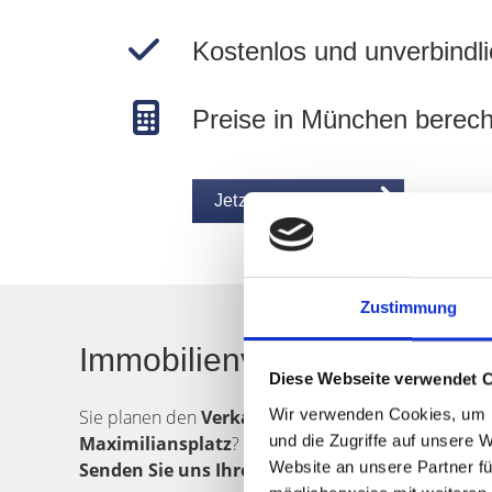
Kostenlos und unverbindli
Preise in München berec
Jetzt Wert ermitteln
Zustimmung
Immobilienverkauf in Münch
Diese Webseite verwendet 
Wir verwenden Cookies, um I
Sie planen den
Verkauf
einer
Immobilie
in
Münc
und die Zugriffe auf unsere 
Maximiliansplatz
? Das Team von Hegerich Immobili
Website an unsere Partner fü
Senden Sie uns Ihre Verkaufsanfrage
. Unsere Ma