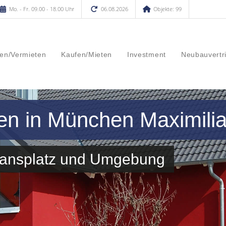
Mo. - Fr. 09.00 - 18.00 Uhr
06.08.2026
Objekte: 99
en/Vermieten
Kaufen/Mieten
Investment
Neubauvertr
en in München Maximilia
iansplatz und Umgebung