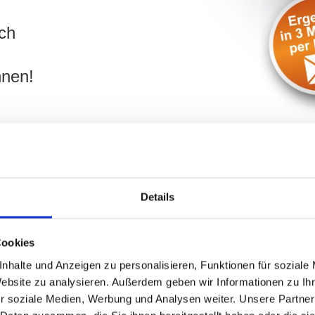
ch
hnen!
Details
en Maximiliansplatz und Umland:
Cookies
nhalte und Anzeigen zu personalisieren, Funktionen für soziale
hen
und möchten dabei Zeit und Geld sparen? Ihr Objekt befin
Website zu analysieren. Außerdem geben wir Informationen zu I
en unterstützt Sie gern umfangreich. Geben Sie bitte die wicht
r soziale Medien, Werbung und Analysen weiter. Unsere Partner
kler für München Maximiliansplatz und Umgebung kontaktieren 