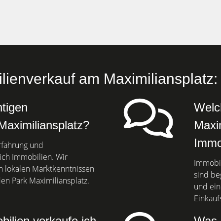
ienverkauf am Maximiliansplatz: 
htigen
Welch
Maximiliansplatz?
Maxim
Immo
Erfahrung und
ch Immobilien. Wir
Immobil
en lokalen Marktkenntnissen
sind be
n Park Maximiliansplatz.
und ein
Einkauf
ilien verkaufe ich
Was 