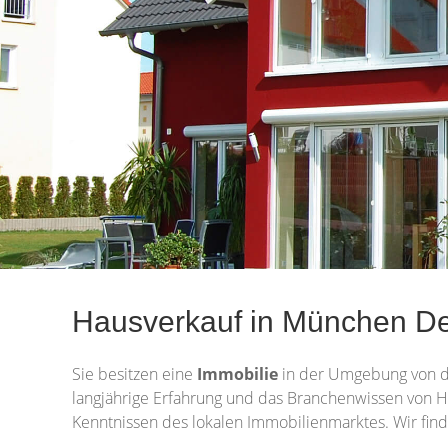
Hausverkauf in München Dei
Sie besitzen eine
Immobilie
in der Umgebung von 
langjährige Erfahrung und das Branchenwissen von H
Kenntnissen des lokalen Immobilienmarktes. Wir find