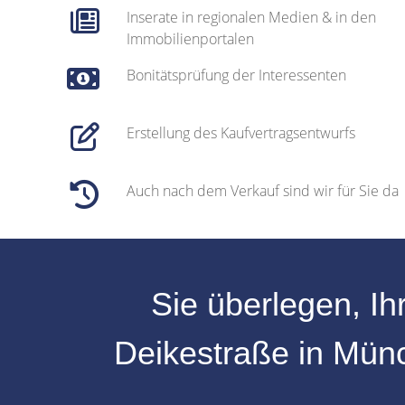
Inserate in regionalen Medien & in den
Immobilienportalen
Bonitätsprüfung der Interessenten
Erstellung des Kaufvertragsentwurfs
Auch nach dem Verkauf sind wir für Sie da
Sie überlegen, Ih
Deikestraße
in
Mün