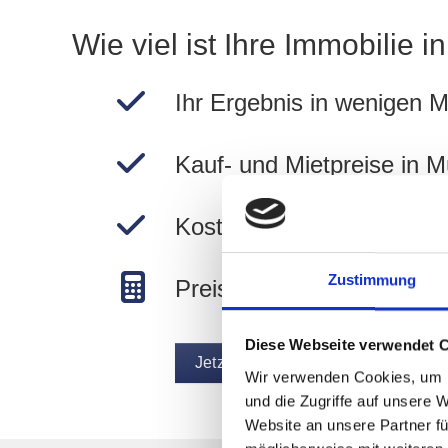
Wie viel ist Ihre Immobilie 
Ihr Ergebnis in wenigen M
Kauf- und Mietpreise in 
Kostenlos und unverbindli
Zustimmung
Preise in München berec
Diese Webseite verwendet 
Jetzt Wert ermitteln
Wir verwenden Cookies, um I
und die Zugriffe auf unsere 
Website an unsere Partner fü