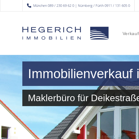
München 089 / 230 69 62 0 | Nürnberg / Fürth 0911 / 131 605 0
Verkauf
Immobilienverkauf
Maklerbüro für Deikestr