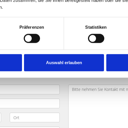
 Daten zusammen, die Sie ihnen bereitgestellt haben oder die s
n.
chen Deikestraße und Umland: Kä
Präferenzen
Statistiken
en
? Das Objekt befindet sich in der Umgebung von der
Deike
fsanfrage
. Wir werden uns mit Ihnen in Verbindung setzen und
Auswahl erlauben