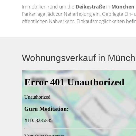
Immobilien rund um die
Deikestraße
in
München
Parkanlage lädt zur Naherholung ein. Gepflegte Ein
öffentlichen Nahverkehr. Einkaufsmöglichkeiten befin
Wohnungsverkauf in Münche