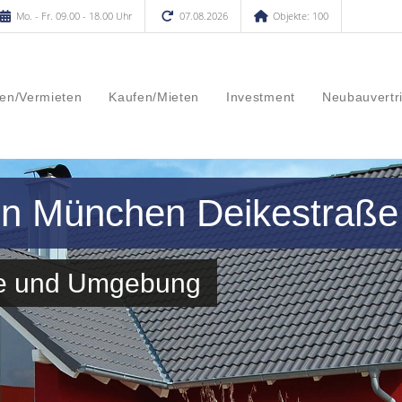
Mo. - Fr. 09.00 - 18.00 Uhr
07.08.2026
Objekte: 100
en/Vermieten
Kaufen/Mieten
Investment
Neubauvertr
 in München Deikestraße
aße und Umgebung