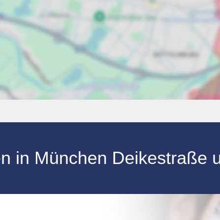
en
in
München Deikestraße