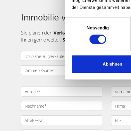
möglicherweise mit weiteren
der Dienste gesammelt habe
Immobilie verkaufen in Mün
Einwilligungsauswahl
Notwendig
Sie planen den
Verkauf
einer
Immobilie
in
Münch
Ihnen gerne weiter.
Schicken Sie uns Ihre Verkau
Ablehnen