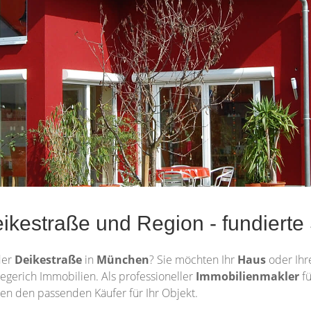
kestraße und Region - fundierte
der
Deikestraße
in
München
? Sie möchten Ihr
Haus
oder Ih
egerich Immobilien. Als professioneller
Immobilienmakler
f
en den passenden Käufer für Ihr Objekt.