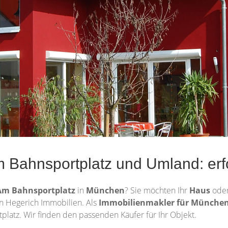
Bahnsportplatz und Umland: erfo
Am Bahnsportplatz
in
München
? Sie möchten Ihr
Haus
oder
n Hegerich Immobilien. Als
Immobilienmakler für Münche
atz. Wir finden den passenden Käufer für Ihr Objekt.