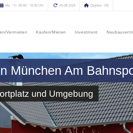
Mo. - Fr. 09.00 - 18.00 Uhr
05.08.2026
Objekte: 100
en/Vermieten
Kaufen/Mieten
Investment
Neubauvertr
 in München Am Bahnspo
portplatz und Umgebung