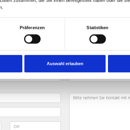
 Daten zusammen, die Sie ihnen bereitgestellt haben oder die s
n.
chen Am Bahnsportplatz und Umla
Präferenzen
Statistiken
hen
und möchten dabei Zeit und Geld sparen? Ihr Objekt befi
rn. Geben Sie die wichtigsten Daten zu Ihrem Objekt in das Fo
mgebung kontaktieren Sie zügig und besprechen mit Ihnen Ihr
Auswahl erlauben