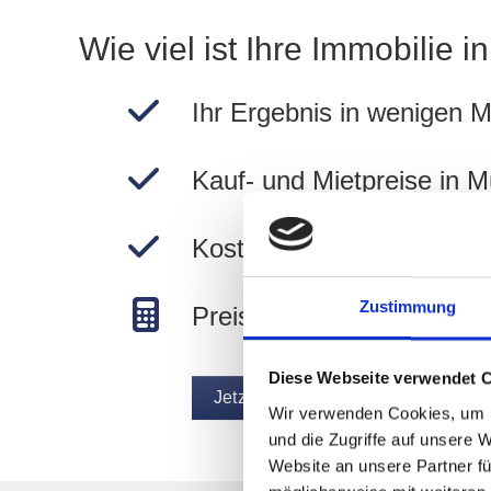
Wie viel ist Ihre Immobilie 
Ihr Ergebnis in wenigen M
Kauf- und Mietpreise in 
Kostenlos und unverbindli
Zustimmung
Preise in München berec
Diese Webseite verwendet 
Jetzt Wert ermitteln
Wir verwenden Cookies, um I
und die Zugriffe auf unsere 
Website an unsere Partner fü