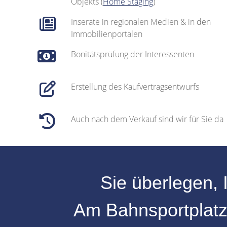
Objekts (
Home Staging
)
Inserate in regionalen Medien & in den
Immobilienportalen
Bonitätsprüfung der Interessenten
Erstellung des Kaufvertragsentwurfs
Auch nach dem Verkauf sind wir für Sie da
Sie überlegen, 
Am Bahnsportplat