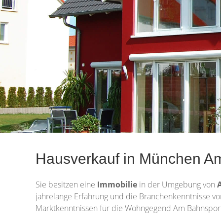
Hausverkauf in München Am 
Sie besitzen eine
Immobilie
in der Umgebung von
jahrelange Erfahrung und die Branchenkenntnisse vo
Marktkenntnissen für die Wohngegend Am Bahnsportpl