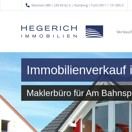
München 089 / 230 69 62 0 | Nürnberg / Fürth 0911 / 131 605 0
Verkauf
Immobilienverkauf
Maklerbüro für Am Bahns