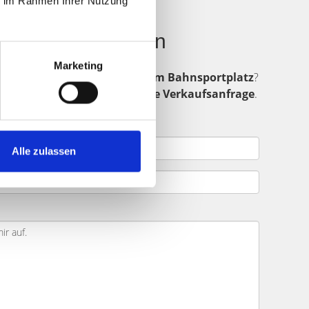
ie im Rahmen Ihrer Nutzung
nd: Käufer finden
Marketing
ndet sich in der Umgebung von
Am Bahnsportplatz
?
rmular ein.
Senden Sie uns Ihre Verkaufsanfrage
.
 Projekt.
Alle zulassen