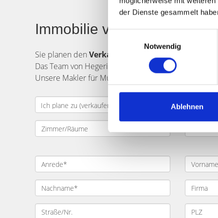
möglicherweise mit weiteren
der Dienste gesammelt habe
Immobilie verkaufen in Mün
Einwilligungsauswahl
Notwendig
Sie planen den
Verkauf
einer
Immobilie
in
Münc
Das Team von Hegerich Immobilien unterstützt Sie ge
Unsere Makler für München Am Bahnsportplatz und U
Ablehnen