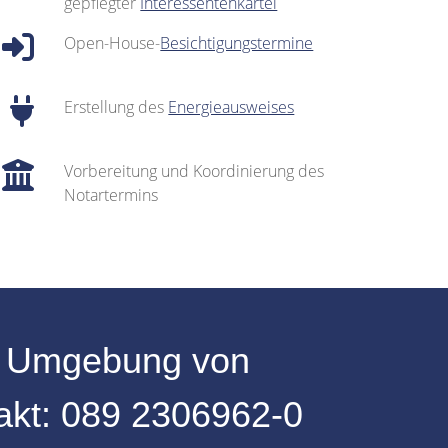
gepflegter
Interessentenkartei
Open-House-
Besichtigungstermine
Erstellung des
Energieausweises
Vorbereitung und Koordinierung des
Notartermins
r
Umgebung
von
akt:
089 2306962-0