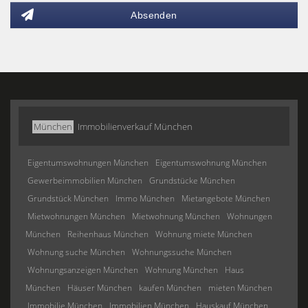
Absenden
München
Immobilienverkauf München
Eigentumswohnungen München
Eigentumswohnung München
Gewerbeimmobilien München
Grundstücke München
Grundstück München
Immo München
Mietangebote München
Mietwohnungen München
Mietwohnung München
Wohnungen
München
Reihenhaus München
Wohnung miete München
Wohnung suche München
Wohnungssuche München
Wohnungsanzeigen München
Wohnung München
Haus
München
Häuser München
kaufen München
mieten München
Immobilie München
Immobilien München
Hauskauf München