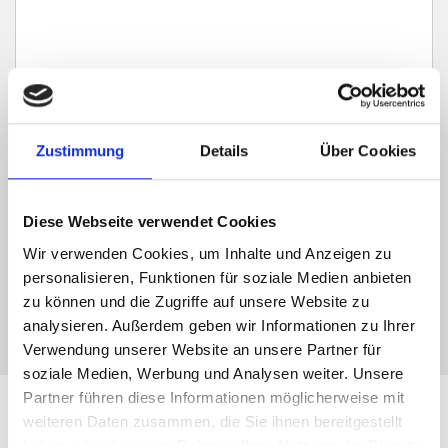
Ich habe die
Datenschutzerklärung
zur Kenntnis genommen. Ich stimme
zu, dass meine Angaben und Daten zur Beantwortung meiner Anfrage
Zustimmung
Details
Über Cookies
elektronisch erhoben und gespeichert werden.
Hinweis: Sie können Ihre Einwilligung jederzeit für die Zukunft per E-Mail
Diese Webseite verwendet Cookies
an info@hegerich-immobilien.de widerrufen. *
* Pflichtfelder
Wir verwenden Cookies, um Inhalte und Anzeigen zu
personalisieren, Funktionen für soziale Medien anbieten
Absenden
zu können und die Zugriffe auf unsere Website zu
analysieren. Außerdem geben wir Informationen zu Ihrer
Verwendung unserer Website an unsere Partner für
soziale Medien, Werbung und Analysen weiter. Unsere
Partner führen diese Informationen möglicherweise mit
Leistungen für Immobilien-
weiteren Daten zusammen, die Sie ihnen bereitgestellt
haben oder die sie im Rahmen Ihrer Nutzung der Dienste