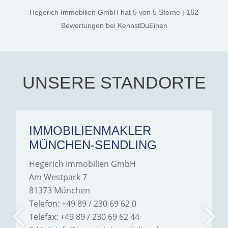
kind. A special note of
thanks, and a huge part of
Hegerich Immobilien GmbH
hat
5
von
5
Sterne
|
162
the credit goes to Amelie
Jamrowâ€”she was
Bewertungen
bei KennstDuEinen
exceptionally professional,
transparent, and clear in
every communication.
Iâ€™m deeply grateful for
their support and wouldn't
hesitate to recommend
Hegerich Immobilien to
UNSERE STANDORTE
anyone looking for a home.
IMMOBILIENMAKLER
MÜNCHEN-SENDLING
Hegerich Immobilien GmbH
Am Westpark 7
81373 München
Telefon: +49 89 / 230 69 62 0
Telefax: +49 89 / 230 69 62 44