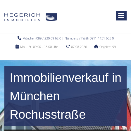
München 089 / 230 69 62 0 | Nürnberg / Fürth 0911 / 131 605 0
Mo. - Fr. 09.00 - 18.00 Uhr
07.08.2026
Objekte: 99
Immobilienverkauf in
München
Rochusstraße