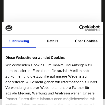
Zustimmung
Details
Über Cookies
Ich habe die
Datenschutzerklärung
zur Kenntnis genommen. Ich stimme
zu, dass meine Angaben und Daten zur Beantwortung meiner Anfrage
elektronisch erhoben und gespeichert werden.
Diese Webseite verwendet Cookies
Hinweis: Sie können Ihre Einwilligung jederzeit für die Zukunft per E-Mail
an info@hegerich-immobilien.de widerrufen. *
Wir verwenden Cookies, um Inhalte und Anzeigen zu
* Pflichtfelder
personalisieren, Funktionen für soziale Medien anbieten
zu können und die Zugriffe auf unsere Website zu
Absenden
analysieren. Außerdem geben wir Informationen zu Ihrer
Verwendung unserer Website an unsere Partner für
soziale Medien, Werbung und Analysen weiter. Unsere
Partner führen diese Informationen möglicherweise mit
weiteren Daten zusammen, die Sie ihnen bereitgestellt