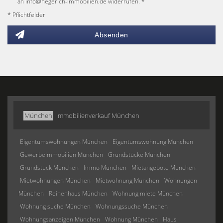
an info@hegerich-immobilien.de widerrufen. *
* Pflichtfelder
Absenden
München
Immobilienverkauf München
Eigentumswohnungen München
Eigentumswohnung München
Gewerbeimmobilien München
Grundstücke München
Grundstück München
Immo München
Mietangebote München
Mietwohnungen München
Mietwohnung München
Wohnungen
München
Reihenhaus München
Wohnung miete München
Wohnung suche München
Wohnungssuche München
Wohnungsanzeigen München
Wohnung München
Haus