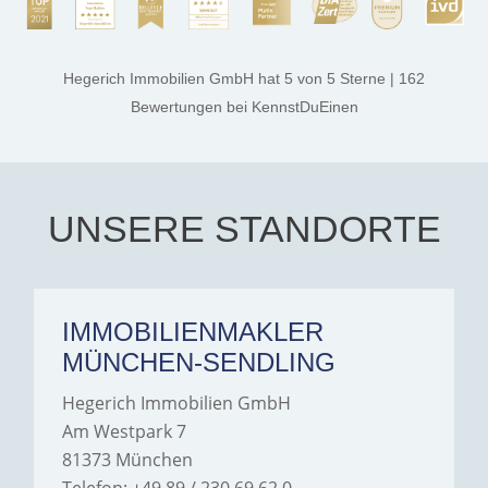
rest. They made the entire
process smooth,
professional, and genuinely
kind. A special note of
thanks, and a huge part of
Hegerich Immobilien GmbH
hat
5
von
5
Sterne
|
162
the credit goes to Amelie
Jamrowâ€”she was
Bewertungen
bei KennstDuEinen
exceptionally professional,
transparent, and clear in
every communication.
Iâ€™m deeply grateful for
their support and wouldn't
hesitate to recommend
Hegerich Immobilien to
UNSERE STANDORTE
anyone looking for a home.
IMMOBILIENMAKLER
MÜNCHEN-SENDLING
Hegerich Immobilien GmbH
Am Westpark 7
81373 München