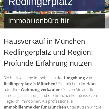
Redlingerplatz
Immobilienbüro für
Redlingerplatz und
Hausverkauf in München
Umgebung
Redlingerplatz und Region:
Profunde Erfahrung nutzen
Sie besitzen eine Immobilie in der
Umgebung
von
Redlingerplatz
in
München
? Sie möchten Ihr
Haus
oder Ihre
Wohnung
verkaufen
? Setzen Sie auf die
jahrelange Erfahrung und die Branchenkenntnisse von
Hegerich Immobilien. Als professionelle
Immobilienmakler für München
unterstützen wir Sie