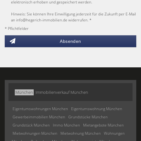
elektronisch erhoben und gespeichert werden.
Hinweis: Sie können Ihre Einwilligung jederzeit für die Zukunft per E-Mail
an info@hegerich-immobilien.de widerrufen. *
* Pflichtfelder
Absenden
München
Immobilienverkauf München
Eigentumswohnungen München
Eigentumswohnung München
Gewerbeimmobilien München
Grundstücke München
Grundstück München
Immo München
Mietangebote München
Mietwohnungen München
Mietwohnung München
Wohnungen