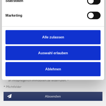
Statistiken
Marketing
Alle zulassen
Auswahl erlauben
Ich habe die
Datenschutzerklärung
zur Kenntnis genommen. Ich stimme
zu, dass meine Angaben und Daten zur Beantwortung meiner Anfrage
elektronisch erhoben und gespeichert werden.
Ablehnen
Hinweis: Sie können Ihre Einwilligung jederzeit für die Zukunft per E-Mail
an info@hegerich-immobilien.de widerrufen. *
* Pflichtfelder
Absenden