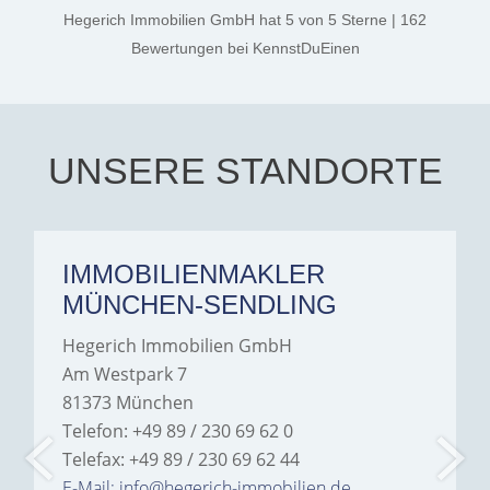
thanks, and a huge part of
Hegerich Immobilien GmbH
hat
5
von
5
Sterne
|
162
the credit goes to Amelie
Jamrowâ€”she was
Bewertungen
bei KennstDuEinen
exceptionally professional,
transparent, and clear in
every communication.
Iâ€™m deeply grateful for
their support and wouldn't
hesitate to recommend
Hegerich Immobilien to
UNSERE STANDORTE
anyone looking for a home.
IMMOBILIENMAKLER
MÜNCHEN-SENDLING
Hegerich Immobilien GmbH
Am Westpark 7
81373 München
Telefon: +49 89 / 230 69 62 0
Telefax: +49 89 / 230 69 62 44
E-Mail: info@hegerich-immobilien.de