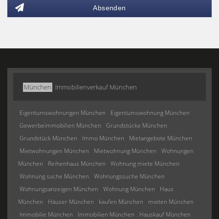
Absenden
München
Immobilienverkauf München
Eigentumswohnungen München
Eigentumswohnung München
Gewerbeimmobilien München
Grundstücke München
Grundstück München
Immo München
Mietangebote München
Mietwohnungen München
Mietwohnung München
Wohnungen
München
Reihenhaus München
Wohnung miete München
Wohnung suche München
Wohnungssuche München
Wohnungsanzeigen München
Wohnung München
Haus
München
Häuser München
kaufen München
mieten München
Immobilie München
Immobilien München
Hauskauf München