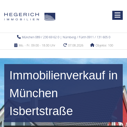
München 089 / 230 69 62 0 | Nürnberg / Fürth 0911 / 131 605 0
Mo. - Fr. 09.00 - 18.00 Uhr
07.08.2026
Objekte: 100
Immobilienverkauf in
München
Isbertstraße