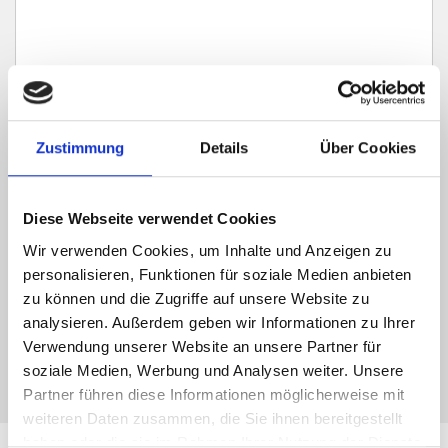
Zustimmung
Details
Über Cookies
Ich habe die
Datenschutzerklärung
zur Kenntnis genommen. Ich stimme
zu, dass meine Angaben und Daten zur Beantwortung meiner Anfrage
elektronisch erhoben und gespeichert werden.
Diese Webseite verwendet Cookies
Wir verwenden Cookies, um Inhalte und Anzeigen zu
Hinweis: Sie können Ihre Einwilligung jederzeit für die Zukunft per E-Mail
an info@hegerich-immobilien.de widerrufen. *
personalisieren, Funktionen für soziale Medien anbieten
zu können und die Zugriffe auf unsere Website zu
* Pflichtfelder
analysieren. Außerdem geben wir Informationen zu Ihrer
Absenden
Verwendung unserer Website an unsere Partner für
soziale Medien, Werbung und Analysen weiter. Unsere
Partner führen diese Informationen möglicherweise mit
weiteren Daten zusammen, die Sie ihnen bereitgestellt
haben oder die sie im Rahmen Ihrer Nutzung der Dienste