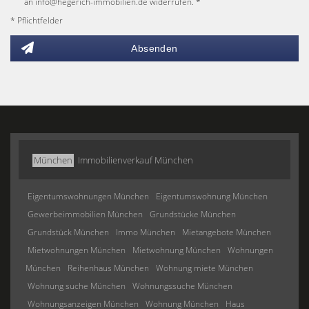
an info@hegerich-immobilien.de widerrufen. *
* Pflichtfelder
Absenden
München
Immobilienverkauf München
Eigentumswohnungen München
Eigentumswohnung München
Gewerbeimmobilien München
Grundstücke München
Grundstück München
Immo München
Mietangebote München
Mietwohnungen München
Mietwohnung München
Wohnungen
München
Reihenhaus München
Wohnung miete München
Wohnung suche München
Wohnungssuche München
Wohnungsanzeigen München
Wohnung München
Haus