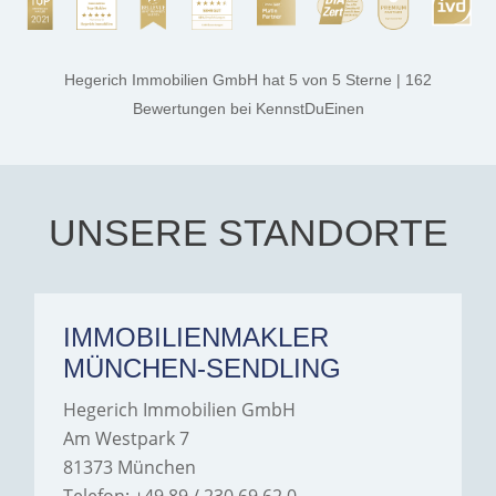
rest. They made the entire
process smooth,
professional, and genuinely
kind. A special note of
thanks, and a huge part of
Hegerich Immobilien GmbH
hat
5
von
5
Sterne
|
162
the credit goes to Amelie
Jamrowâ€”she was
Bewertungen
bei KennstDuEinen
exceptionally professional,
transparent, and clear in
every communication.
Iâ€™m deeply grateful for
their support and wouldn't
hesitate to recommend
Hegerich Immobilien to
UNSERE STANDORTE
anyone looking for a home.
IMMOBILIENMAKLER
MÜNCHEN-SENDLING
Hegerich Immobilien GmbH
Am Westpark 7
81373 München