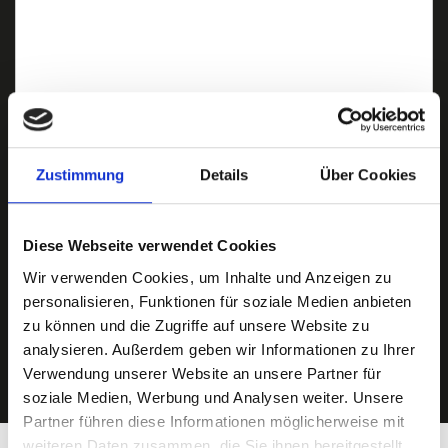
Zustimmung
Details
Über Cookies
Ich habe die
Datenschutzerklärung
zur Kenntnis genommen. Ich stimme
zu, dass meine Angaben und Daten zur Beantwortung meiner Anfrage
elektronisch erhoben und gespeichert werden.
Diese Webseite verwendet Cookies
Hinweis: Sie können Ihre Einwilligung jederzeit für die Zukunft per E-Mail
an info@hegerich-immobilien.de widerrufen. *
Wir verwenden Cookies, um Inhalte und Anzeigen zu
* Pflichtfelder
personalisieren, Funktionen für soziale Medien anbieten
zu können und die Zugriffe auf unsere Website zu
Absenden
analysieren. Außerdem geben wir Informationen zu Ihrer
Verwendung unserer Website an unsere Partner für
soziale Medien, Werbung und Analysen weiter. Unsere
Partner führen diese Informationen möglicherweise mit
weiteren Daten zusammen, die Sie ihnen bereitgestellt