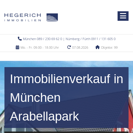
München 089 / 230 69 62 0 | Nürnberg / Fürth 0911 / 131 605 0
Mo. - Fr. 09.00 - 18.00 Uhr
07.08.2026
Objekte: 99
Immobilienverkauf in
München
Arabellapark