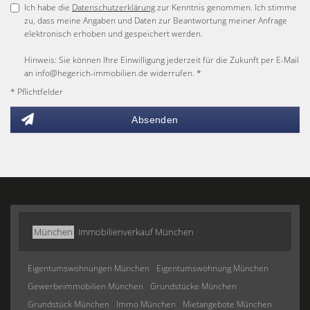
Ich habe die
Datenschutzerklärung
zur Kenntnis genommen. Ich stimme
zu, dass meine Angaben und Daten zur Beantwortung meiner Anfrage
elektronisch erhoben und gespeichert werden.
Hinweis: Sie können Ihre Einwilligung jederzeit für die Zukunft per E-Mail
an info@hegerich-immobilien.de widerrufen. *
* Pflichtfelder
Absenden
München
Immobilienverkauf München
Eigentumswohnungen München
Eigentumswohnung München
Gewerbeimmobilien München
Grundstücke München
Grundstück München
Immo München
Mietangebote München