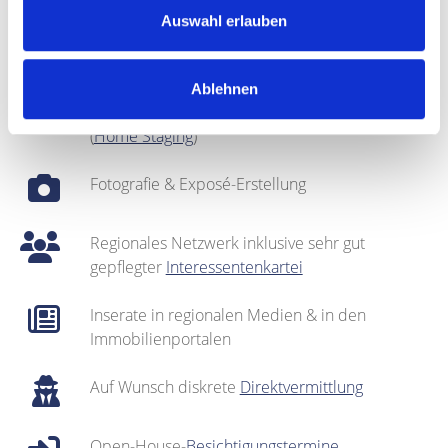
Auswahl erlauben
Fachmännische
Vermarktung
Ablehnen
Bei Bedarf: optische Auffrischung des Objekts
(
Home Staging
)
Fotografie & Exposé-Erstellung
Regionales Netzwerk inklusive sehr gut
gepflegter
Interessentenkartei
Inserate in regionalen Medien & in den
Immobilienportalen
Auf Wunsch diskrete
Direktvermittlung
Open-House-
Besichtigungstermine