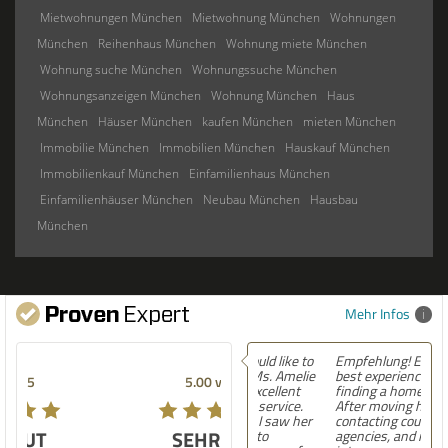
Mietwohnungen München
Mietwohnung München
Wohnungen
München
Reihenhaus München
Wohnung miete München
Wohnung suche München
Wohnungssuche München
Wohnungsanzeigen München
Wohnung München
Haus
München
Häuser München
kaufen München
mieten München
Immobilie München
Immobilien München
Hauskauf München
Immobilienkauf München
Einfamilienhaus München
Einfamilienhäuser München
Neubau München
Hausbau
München
Mehr Infos
Empfehlung! Easily the
best experience Iâ€™ve had
5.00 von 5
finding a home in Germany.
After moving here,
contacting countless
SEHR GUT
agencies, and now settling