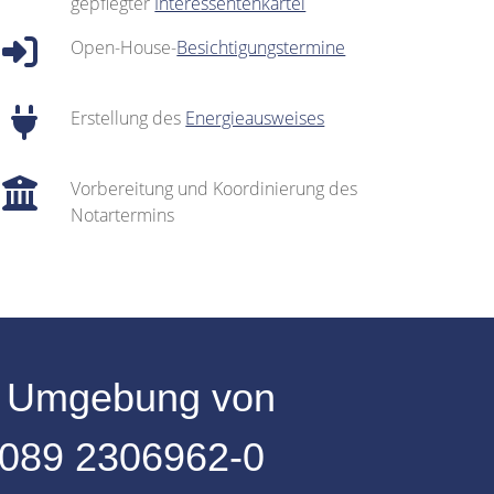
gepflegter
Interessentenkartei
Open-House-
Besichtigungstermine
Erstellung des
Energieausweises
Vorbereitung und Koordinierung des
Notartermins
r
Umgebung
von
089 2306962-0