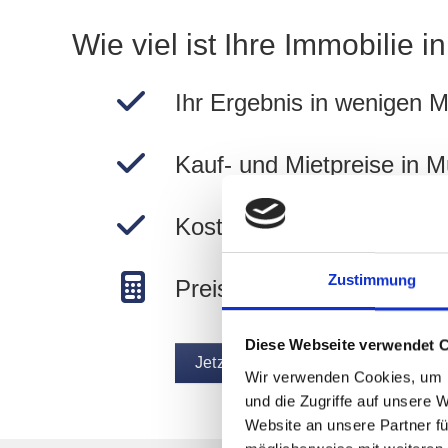
Wie viel ist Ihre Immobilie 
Ihr Ergebnis in wenigen M
Kauf- und Mietpreise in 
Kostenlos und unverbindli
Zustimmung
Preise in München berec
Diese Webseite verwendet 
Jetzt Wert ermitteln
Wir verwenden Cookies, um I
und die Zugriffe auf unsere 
Website an unsere Partner fü