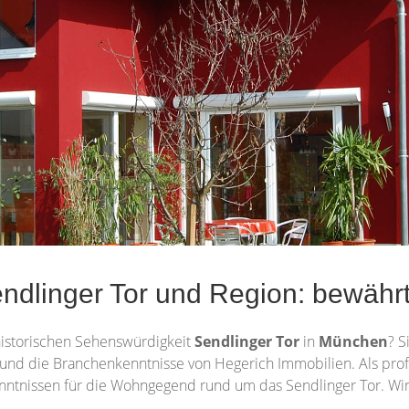
dlinger Tor und Region: bewährt
istorischen Sehenswürdigkeit
Sendlinger Tor
in
München
? S
g und die Branchenkenntnisse von Hegerich Immobilien. Als pro
kenntnissen für die Wohngegend rund um das Sendlinger Tor. Wir