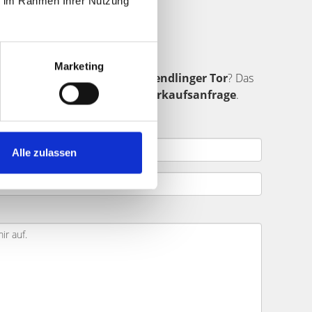
ie im Rahmen Ihrer Nutzung
äufer finden
Marketing
ndet sich in der Umgebung von
Sendlinger Tor
? Das
ar ein.
Senden Sie uns Ihre Verkaufsanfrage
.
jekt.
Alle zulassen