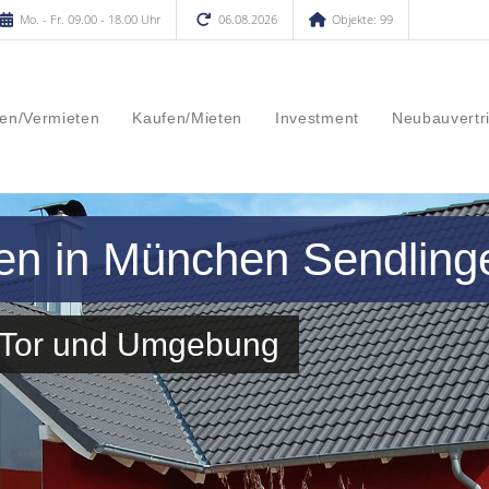
Mo. - Fr. 09.00 - 18.00 Uhr
06.08.2026
Objekte: 99
en/Vermieten
Kaufen/Mieten
Investment
Neubauvertr
en in München Sendlinge
r Tor und Umgebung