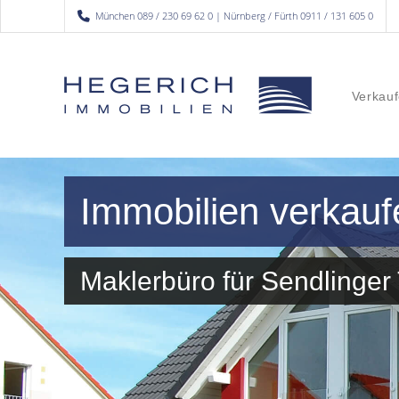
München 089 / 230 69 62 0 | Nürnberg / Fürth 0911 / 131 605 0
Verkauf
Immobilien verkauf
Maklerbüro für Sendlinge