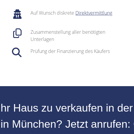
Auf Wunsch diskrete
Direktvermittlung
Zusammenstellung aller benötigten
Unterlagen
Prüfung der Finanzierung des Käufers
Ihr
Haus zu verkaufen
in de
r
in
München
? Jetzt anrufen: