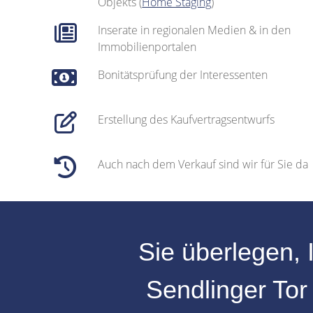
Objekts (
Home Staging
)
Inserate in regionalen Medien & in den
Immobilienportalen
Bonitätsprüfung der Interessenten
Erstellung des Kaufvertragsentwurfs
Auch nach dem Verkauf sind wir für Sie da
Sie überlegen, 
Sendlinger To