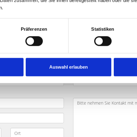
 Daten zusammen, die Sie ihnen bereitgestellt haben oder die s
n.
en Sendlinger Tor und Umland: K
Präferenzen
Statistiken
hen
und möchten dabei Zeit und Geld sparen? Ihr Objekt befi
Geben Sie die wichtigsten Daten zu Ihrem Objekt in das Formul
ung kontaktieren Sie zügig und besprechen mit Ihnen Ihr Pro
Auswahl erlauben