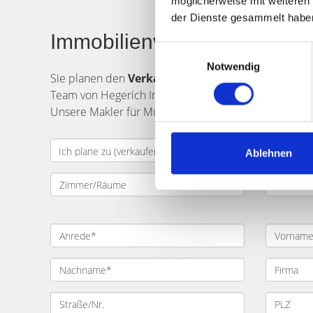
möglicherweise mit weiteren
der Dienste gesammelt habe
Immobilienverkauf in Münch
Einwilligungsauswahl
Notwendig
Sie planen den
Verkauf
einer
Immobilie
in
Münc
Team von Hegerich Immobilien unterstützt Sie gern. 
Unsere Makler für München Sendlinger Tor und Umgeb
Ablehnen