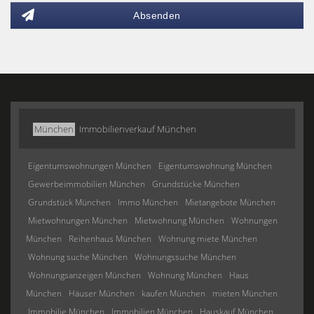
Absenden
München
Immobilienverkauf München
Eigentumswohnungen München
Eigentumswohnung München
Gewerbeimmobilien München
Grundstücke München
Grundstück München
Immo München
Mietangebote München
Mietwohnungen München
Mietwohnung München
Wohnungen
München
Reihenhaus München
Wohnung miete München
Wohnung suche München
Wohnungssuche München
Wohnungsanzeigen München
Wohnung München
Haus
München
Häuser München
kaufen München
mieten München
Immobilie München
Immobilien München
Hauskauf München