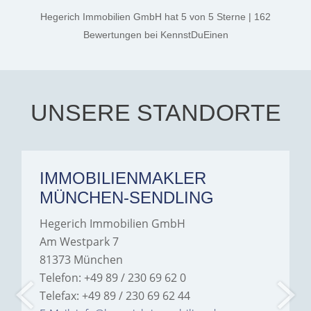
kind. A special note of
thanks, and a huge part of
Hegerich Immobilien GmbH
hat
5
von
5
Sterne
|
162
the credit goes to Amelie
Jamrowâ€”she was
Bewertungen
bei KennstDuEinen
exceptionally professional,
transparent, and clear in
every communication.
Iâ€™m deeply grateful for
their support and wouldn't
hesitate to recommend
Hegerich Immobilien to
UNSERE STANDORTE
anyone looking for a home.
IMMOBILIENMAKLER
MÜNCHEN-SENDLING
Hegerich Immobilien GmbH
Am Westpark 7
81373 München
Telefon: +49 89 / 230 69 62 0
Telefax: +49 89 / 230 69 62 44