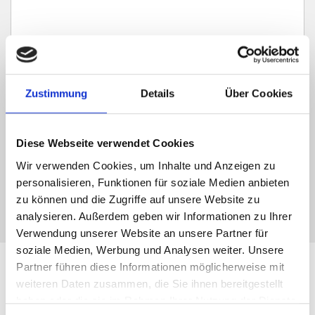
Ich habe die
Datenschutzerklärung
zur Kenntnis genommen. Ich stimme
zu, dass meine Angaben und Daten zur Beantwortung meiner Anfrage
Zustimmung
Details
Über Cookies
elektronisch erhoben und gespeichert werden.
Hinweis: Sie können Ihre Einwilligung jederzeit für die Zukunft per E-Mail
an info@hegerich-immobilien.de widerrufen. *
Diese Webseite verwendet Cookies
* Pflichtfelder
Wir verwenden Cookies, um Inhalte und Anzeigen zu
personalisieren, Funktionen für soziale Medien anbieten
Absenden
zu können und die Zugriffe auf unsere Website zu
analysieren. Außerdem geben wir Informationen zu Ihrer
Verwendung unserer Website an unsere Partner für
soziale Medien, Werbung und Analysen weiter. Unsere
Partner führen diese Informationen möglicherweise mit
Unsere Leistungen für
weiteren Daten zusammen, die Sie ihnen bereitgestellt
haben oder die sie im Rahmen Ihrer Nutzung der Dienste
Immobilien-Verkäufer in