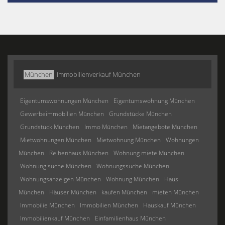
München
Immobilienverkauf München
Eigentumswohnungen München
Eigentumswohnung München
Gewerbeimmobilien München
Grundstücke München
Grundstück München
Immo München
Mietangebote München
Mietwohnungen München
Mietwohnung München
Wohnungen
München
Reihenhaus München
Wohnung miete München
Wohnung suche München
Wohnungssuche München
Wohnungsanzeigen München
Wohnung München
Haus
München
Häuser München
kaufen München
mieten München
Immobilie München
Immobilien München
Hauskauf München
Immobilienkauf München
Einfamilienhaus München