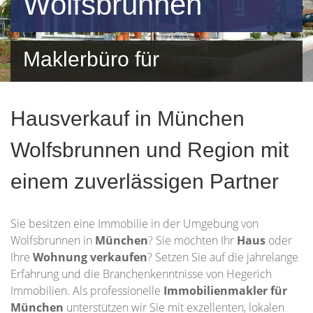
Wolfsbrunnen
Maklerbüro für
Wolfsbrunnen und
Hausverkauf in München
Umgebung
Wolfsbrunnen und Region mit
einem zuverlässigen Partner
Sie besitzen eine Immobilie in der Umgebung von
Wolfsbrunnen in
München
? Sie möchten Ihr
Haus
oder
Ihre
Wohnung
verkaufen
? Setzen Sie auf die jahrelange
Erfahrung und die Branchenkenntnisse von Hegerich
Immobilien. Als professionelle
Immobilienmakler für
München
unterstützen wir Sie mit exzellenten, lokalen