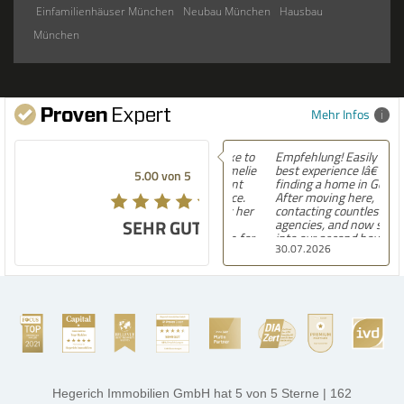
Einfamilienhäuser München
Neubau München
Hausbau
München
Mehr Infos
Empfehlung! Easily the
best experience Iâ€™ve had
5.00 von 5
finding a home in Germany.
After moving here,
contacting countless
SEHR GUT
agencies, and now settling
into our second house, I
30.07.2026
know firsthand how
challenging and
overwhelming the German
housing market can be.
Hegerich Immobilien
stands out far above the
rest. They made the entire
process smooth,
professional, and genuinely
kind. A special note of
thanks, and a huge part of
Hegerich Immobilien GmbH
hat
5
von
5
Sterne
|
162
the credit goes to Amelie