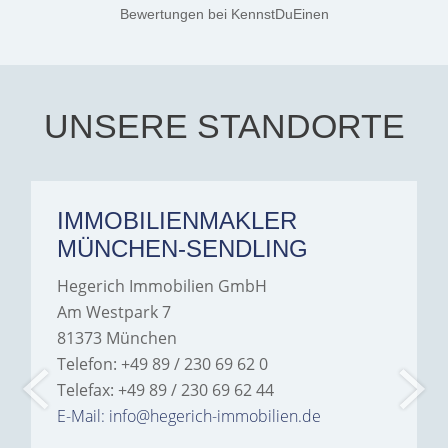
Jamrowâ€”she was
Bewertungen
bei KennstDuEinen
exceptionally professional,
transparent, and clear in
every communication.
Iâ€™m deeply grateful for
their support and wouldn't
hesitate to recommend
Hegerich Immobilien to
UNSERE STANDORTE
anyone looking for a home.
IMMOBILIENMAKLER
MÜNCHEN-SENDLING
Hegerich Immobilien GmbH
Am Westpark 7
81373 München
Telefon: +49 89 / 230 69 62 0
Telefax: +49 89 / 230 69 62 44
E-Mail: info@hegerich-immobilien.de