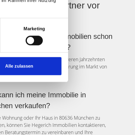
ie im Rahmen Ihrer Nutzung
Ihr Immobilienpartner vor
Marketing
ange ist Hegerich Immobilien schon
mobilienverkauf tätig?
h Immobilien verkauft seit mehreren Jahrzehnten
ien und hat umfangreiche Erfahrung im Markt von
Alle zulassen
München.
ann ich meine Immobilie in
hen verkaufen?
e Wohnung oder Ihr Haus in 80636 München zu
en, können Sie Hegerich Immobilien kontaktieren,
n Beratungstermin zu vereinbaren und Ihre