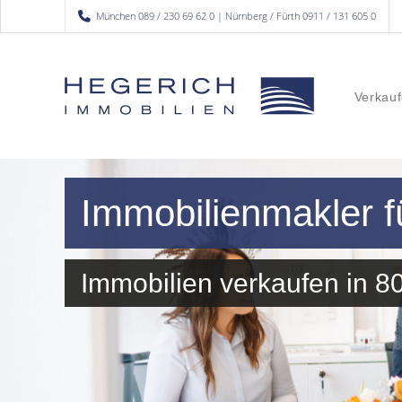
München 089 / 230 69 62 0 | Nürnberg / Fürth 0911 / 131 605 0
Verkauf
Immobilienmakler 
Immobilien verkaufen in 