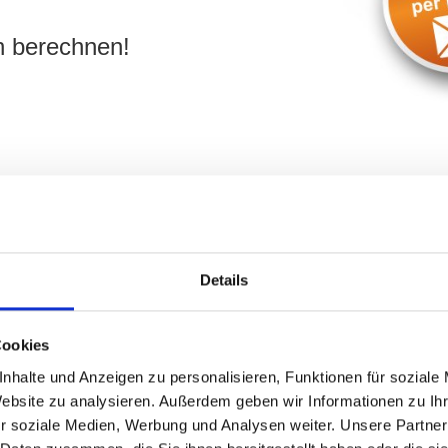
n berechnen!
Immobilienbüro für 80636 M
Details
Jetzt anrufen:
08
9 2306962-
Cookies
nhalte und Anzeigen zu personalisieren, Funktionen für soziale
Website zu analysieren. Außerdem geben wir Informationen zu I
r soziale Medien, Werbung und Analysen weiter. Unsere Partner