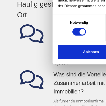
möglicherweise mit weiteren
Häufig gestellte Fragen zu 
der Dienste gesammelt habe
Ort
Einwilligungsauswahl
Notwendig
Welche Stadtteile de
Immobilien in Münch
Hegerich Immobilien ist in den 
Neuhausen und Nymphenburg tät
Ablehnen
zeichnen sich durch ihre hohe 
Lage aus.
Was sind die Vorteile
Zusammenarbeit mit
Immobilien?
Als führende Immobilienfirma 