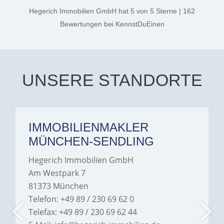
thanks, and a huge part of
Hegerich Immobilien GmbH
hat
5
von
5
Sterne
|
162
the credit goes to Amelie
Jamrowâ€”she was
Bewertungen
bei KennstDuEinen
exceptionally professional,
transparent, and clear in
every communication.
Iâ€™m deeply grateful for
their support and wouldn't
hesitate to recommend
Hegerich Immobilien to
UNSERE STANDORTE
anyone looking for a home.
IMMOBILIENMAKLER
MÜNCHEN-SENDLING
Hegerich Immobilien GmbH
Am Westpark 7
81373 München
Telefon: +49 89 / 230 69 62 0
Telefax: +49 89 / 230 69 62 44