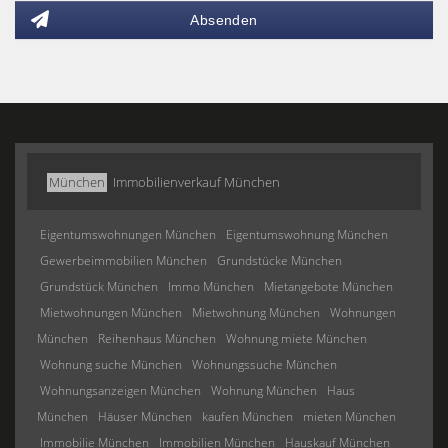
Absenden
München
Immobilienverkauf München
Eigentumswohnungen München
Eigentumswohnung München
Gewerbeimmobilien München
Grundstücke München
Grundstück München
Immo München
Mietangebote München
Mietwohnungen München
Mietwohnung München
Wohnungen
München
Reihenhaus München
Wohnung miete München
Wohnung suche München
Wohnungssuche München
Wohnungsanzeigen München
Wohnung München
Haus
München
Häuser München
kaufen München
mieten München
Immobilie München
Immobilien München
Hauskauf München