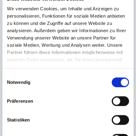
rund um den Marienplatz in München?
Wir verwenden Cookies, um Inhalte und Anzeigen zu
personalisieren, Funktionen für soziale Medien anbieten
Die Immobilien in der Umgebung des Marienplatzes sind
zu können und die Zugriffe auf unsere Website zu
sehr beliebt und gefragt, dank der zentralen Lage, der
analysieren. Außerdem geben wir Informationen zu Ihrer
lebendigen Altstadt und der guten Infrastruktur.
Verwendung unserer Website an unsere Partner für
soziale Medien, Werbung und Analysen weiter. Unsere
Partner führen diese Informationen möglicherweise mit
weiteren Daten zusammen, die Sie ihnen bereitgestellt
haben oder die sie im Rahmen Ihrer Nutzung der Dienste
gesammelt haben.
Einwilligungsauswahl
Welche Vorteile bringt der Verkauf
Notwendig
meiner Immobilie in der Münchner
Präferenzen
Altstadt?
Die Region gilt als eine der begehrtesten in München, und
Statistiken
Investoren schätzen die Vorzüge der zentralen Lage, was
Ihnen helfen kann, Top-Preise für Ihre Immobilie zu