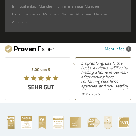
Immobilienkauf München
Einfamilienhaus München
Einfamilienhäuser München
Neubau München
Hausbau
München
Mehr Infos
Empfehlung! Easily the
best experience Iâ€™ve had
5.00 von 5
finding a home in Germany.
After moving here,
contacting countless
SEHR GUT
agencies, and now settling
into our second house, I
30.07.2026
know firsthand how
challenging and
overwhelming the German
housing market can be.
Hegerich Immobilien
stands out far above the
rest. They made the entire
process smooth,
professional, and genuinely
kind. A special note of