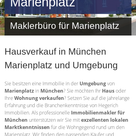
Marienplatz
Maklerbüro für Marienplatz
und Umgebung
Hausverkauf in München
Marienplatz und Umgebung
Sie besitzen eine Immobilie in der
Umgebung
von
Marienplatz
in
München
? Sie möchten Ihr
Haus
oder
Ihre
Wohnung
verkaufen
? Setzen Sie auf die jahrelange
Erfahrung und die Branchenkenntnisse von Hegerich
Immobilien. Als professionelle
Immobilienmakler für
München
unterstützen wir Sie mit
exzellenten lokalen
Marktkenntnissen
für die Wohngegend rund um den
Marienplatz. Wir finden den passenden Käufer und