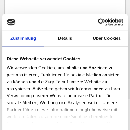
Ich habe die
Datenschutzerklärung
zur Kenntnis genommen. Ich stimme
zu, dass meine Angaben und Daten zur Beantwortung meiner Anfrage
Zustimmung
Details
Über Cookies
elektronisch erhoben und gespeichert werden.
Hinweis: Sie können Ihre Einwilligung jederzeit für die Zukunft per E-Mail
an info@hegerich-immobilien.de widerrufen. *
Diese Webseite verwendet Cookies
* Pflichtfelder
Wir verwenden Cookies, um Inhalte und Anzeigen zu
personalisieren, Funktionen für soziale Medien anbieten
Absenden
zu können und die Zugriffe auf unsere Website zu
analysieren. Außerdem geben wir Informationen zu Ihrer
Verwendung unserer Website an unsere Partner für
soziale Medien, Werbung und Analysen weiter. Unsere
Partner führen diese Informationen möglicherweise mit
Unsere Leistungen für
weiteren Daten zusammen, die Sie ihnen bereitgestellt
haben oder die sie im Rahmen Ihrer Nutzung der Dienste
Immobilien-Verkäufer in