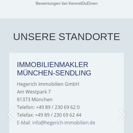
Jamrowâ€”she was
Bewertungen
bei KennstDuEinen
exceptionally professional,
transparent, and clear in
every communication.
Iâ€™m deeply grateful for
their support and wouldn't
hesitate to recommend
Hegerich Immobilien to
UNSERE STANDORTE
anyone looking for a home.
IMMOBILIENMAKLER
MÜNCHEN-SENDLING
Hegerich Immobilien GmbH
Am Westpark 7
81373 München
Telefon: +49 89 / 230 69 62 0
Telefax: +49 89 / 230 69 62 44
E-Mail: info@hegerich-immobilien.de