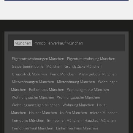
München
Immobilienverkauf München
Eigentumswohnungen München
Eigentumswohnung München
Gewerbeimmobilien München
Grundstücke München
Grundstück München
Immo München
Mietangebote München
Mietwohnungen München
Mietwohnung München
Wohnungen
München
Reihenhaus München
Wohnung miete München
Wohnung suche München
Wohnungssuche München
Wohnungsanzeigen München
Wohnung München
Haus
München
Häuser München
kaufen München
mieten München
Immobilie München
Immobilien München
Hauskauf München
Immobilienkauf München
Einfamilienhaus München