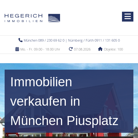
München 089 / 230 69 62 0 | Nürnberg / Fürth 0911 / 131 605 0
Mo. - Fr. 09.00 - 18.00 Uhr
07.08.2026
Objekte: 100
Immobilien
verkaufen in
München Piusplatz