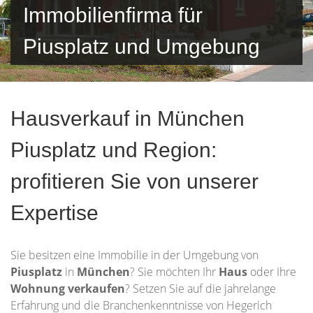
Immobilienfirma für
Piusplatz und Umgebung
Hausverkauf in München
Piusplatz und Region:
profitieren Sie von unserer
Expertise
Sie besitzen eine Immobilie in der Umgebung von
Piusplatz
in
München
? Sie möchten Ihr
Haus
oder Ihre
Wohnung
verkaufen
? Setzen Sie auf die jahrelange
Erfahrung und die Branchenkenntnisse von Hegerich