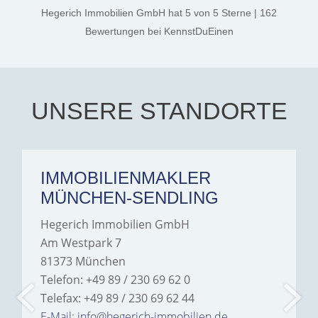
thanks, and a huge part of
Hegerich Immobilien GmbH
hat
5
von
5
Sterne
|
162
the credit goes to Amelie
Jamrowâ€”she was
Bewertungen
bei KennstDuEinen
exceptionally professional,
transparent, and clear in
every communication.
Iâ€™m deeply grateful for
their support and wouldn't
hesitate to recommend
Hegerich Immobilien to
UNSERE STANDORTE
anyone looking for a home.
IMMOBILIENMAKLER
MÜNCHEN-SENDLING
Hegerich Immobilien GmbH
Am Westpark 7
81373 München
Telefon: +49 89 / 230 69 62 0
Telefax: +49 89 / 230 69 62 44
E-Mail: info@hegerich-immobilien.de