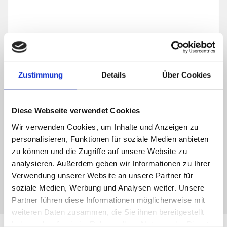
Zustimmung
Details
Über Cookies
Ich habe die
Datenschutzerklärung
zur Kenntnis genommen. Ich stimme
zu, dass meine Angaben und Daten zur Beantwortung meiner Anfrage
elektronisch erhoben und gespeichert werden.
Diese Webseite verwendet Cookies
Wir verwenden Cookies, um Inhalte und Anzeigen zu
Hinweis: Sie können Ihre Einwilligung jederzeit für die Zukunft per E-Mail
an info@hegerich-immobilien.de widerrufen. *
personalisieren, Funktionen für soziale Medien anbieten
zu können und die Zugriffe auf unsere Website zu
* Pflichtfelder
analysieren. Außerdem geben wir Informationen zu Ihrer
Absenden
Verwendung unserer Website an unsere Partner für
soziale Medien, Werbung und Analysen weiter. Unsere
Partner führen diese Informationen möglicherweise mit
weiteren Daten zusammen, die Sie ihnen bereitgestellt
haben oder die sie im Rahmen Ihrer Nutzung der Dienste