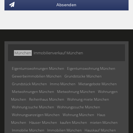
Absenden
München
Immobilienverkauf München
Eigentumswohnungen München
Eigentumswohnung München
Gewerbeimmobilien München
Grundstücke München
Grundstück München
Immo München
Mietangebote München
Mietwohnungen München
Mietwohnung München
Wohnungen
München
Reihenhaus München
Wohnung miete München
Wohnung suche München
Wohnungssuche München
Wohnungsanzeigen München
Wohnung München
Haus
München
Häuser München
kaufen München
mieten München
Immobilie München
Immobilien München
Hauskauf München