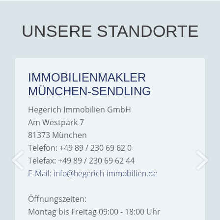
Iâ€™m deeply grateful for
their support and wouldn't
hesitate to recommend
Hegerich Immobilien to
UNSERE STANDORTE
anyone looking for a home.
IMMOBILIENMAKLER
MÜNCHEN-SENDLING
Hegerich Immobilien GmbH
Am Westpark 7
81373 München
Telefon: +49 89 / 230 69 62 0
Telefax: +49 89 / 230 69 62 44
E-Mail: info@hegerich-immobilien.de
Öffnungszeiten:
Montag bis Freitag 09:00 - 18:00 Uhr