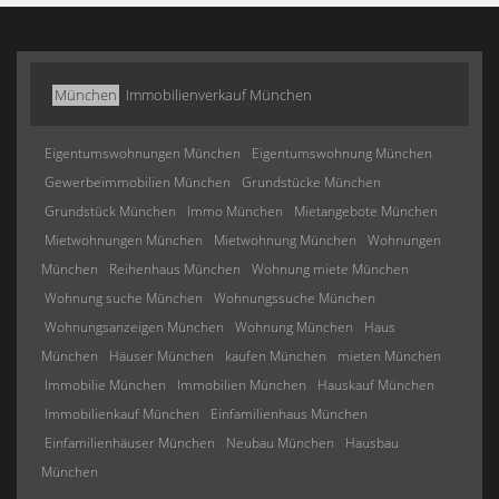
München
Immobilienverkauf München
Eigentumswohnungen München
Eigentumswohnung München
Gewerbeimmobilien München
Grundstücke München
Grundstück München
Immo München
Mietangebote München
Mietwohnungen München
Mietwohnung München
Wohnungen
München
Reihenhaus München
Wohnung miete München
Wohnung suche München
Wohnungssuche München
Wohnungsanzeigen München
Wohnung München
Haus
München
Häuser München
kaufen München
mieten München
Immobilie München
Immobilien München
Hauskauf München
Immobilienkauf München
Einfamilienhaus München
Einfamilienhäuser München
Neubau München
Hausbau
München