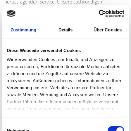
herausragenden Service. Unsere sachkundigen
Immobilienmakler beraten Sie in der Vorbereitungsphase
individuell und umfangreich zu allen wichtigen Themen
wie
Terminfestlegungen
oder
steuerliche
Unterschiede
und erstellen alle
relevanten
Zustimmung
Details
Über Cookies
Dokumente
.
Wir möchten potenzielle Käufer von der Qualität Ihrer
Diese Webseite verwendet Cookies
Immobilie überzeugen. Dafür erstellen wir hochwertige
Wir verwenden Cookies, um Inhalte und Anzeigen zu
Fotos
, anschauliche Angaben zur
Wohn- und
personalisieren, Funktionen für soziale Medien anbieten
Nutzfläche
sowie frische
Grundrisse
. Auf diese Weise
zu können und die Zugriffe auf unsere Website zu
präsentieren wir die Wohnung werbewirksam. Zudem
analysieren. Außerdem geben wir Informationen zu Ihrer
gehen wir auf Themen wie
Übergabe
,
Verwendung unserer Website an unsere Partner für
Zahlungsabwicklung
oder
Kaufvertrag
ein. So sind Sie
soziale Medien, Werbung und Analysen weiter. Unsere
immer gut im Bilde und vor unangenehmen
Partner führen diese Informationen möglicherweise mit
Überraschungen sicher.
weiteren Daten zusammen, die Sie ihnen bereitgestellt
haben oder die sie im Rahmen Ihrer Nutzung der Dienste
gesammelt haben.
Einwilligungsauswahl
Notwendig