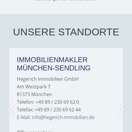
exceptionally professional,
transparent, and clear in
every communication.
Iâ€™m deeply grateful for
their support and wouldn't
hesitate to recommend
Hegerich Immobilien to
UNSERE STANDORTE
anyone looking for a home.
IMMOBILIENMAKLER
MÜNCHEN-SENDLING
Hegerich Immobilien GmbH
Am Westpark 7
81373 München
Telefon: +49 89 / 230 69 62 0
Telefax: +49 89 / 230 69 62 44
E-Mail: info@hegerich-immobilien.de