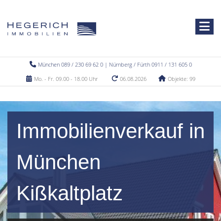
München 089 / 230 69 62 0 | Nürnberg / Fürth 0911 / 131 605 0
Mo. - Fr. 09.00 - 18.00 Uhr
06.08.2026
Objekte: 99
Immobilienverkauf in
München
Kißkaltplatz