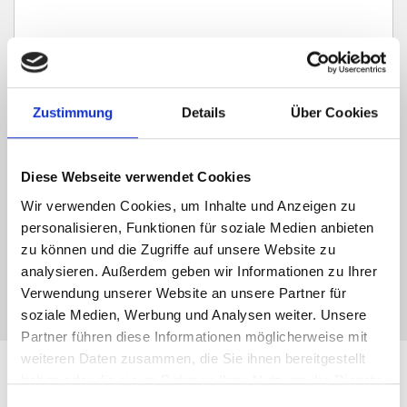
Zustimmung
Details
Über Cookies
Ich habe die
Datenschutzerklärung
zur Kenntnis genommen. Ich stimme
zu, dass meine Angaben und Daten zur Beantwortung meiner Anfrage
elektronisch erhoben und gespeichert werden.
Diese Webseite verwendet Cookies
Hinweis: Sie können Ihre Einwilligung jederzeit für die Zukunft per E-Mail
an info@hegerich-immobilien.de widerrufen. *
Wir verwenden Cookies, um Inhalte und Anzeigen zu
personalisieren, Funktionen für soziale Medien anbieten
* Pflichtfelder
zu können und die Zugriffe auf unsere Website zu
Absenden
analysieren. Außerdem geben wir Informationen zu Ihrer
Verwendung unserer Website an unsere Partner für
soziale Medien, Werbung und Analysen weiter. Unsere
Partner führen diese Informationen möglicherweise mit
weiteren Daten zusammen, die Sie ihnen bereitgestellt
haben oder die sie im Rahmen Ihrer Nutzung der Dienste
Leistungen für Immobilien-
gesammelt haben.