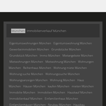
München
Immobilienverkauf München
Eigentumswohnungen München
Eigentumswohnung München
Gewerbeimmobilien München
Grundstücke München
Grundstück München
Immo München
Mietangebote München
Mietwohnungen München
Mietwohnung München
Wohnungen
München
Reihenhaus München
Wohnung miete München
Wohnung suche München
Wohnungssuche München
Wohnungsanzeigen München
Wohnung München
Haus
München
Häuser München
kaufen München
mieten München
Immobilie München
Immobilien München
Hauskauf München
Immobilienkauf München
Einfamilienhaus München
Einfamilienhäuser München
Neubau München
Hausbau