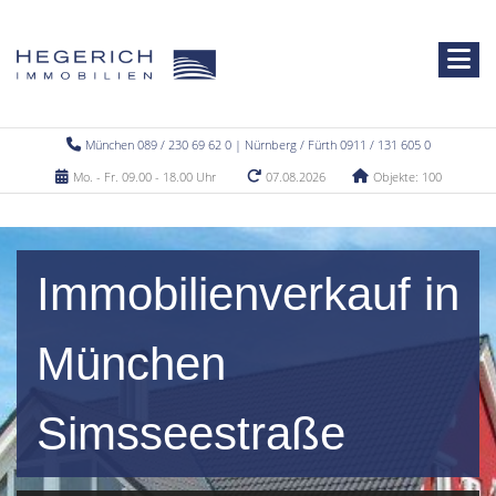
München 089 / 230 69 62 0 | Nürnberg / Fürth 0911 / 131 605 0
Mo. - Fr. 09.00 - 18.00 Uhr
07.08.2026
Objekte: 100
Immobilienverkauf in
München
Simsseestraße