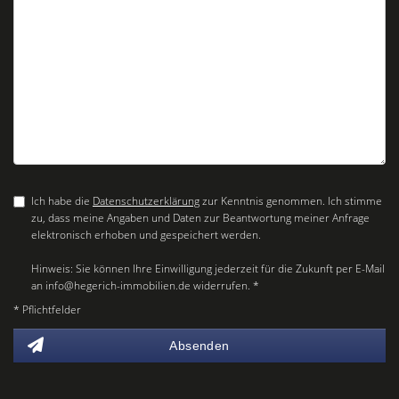
Ich habe die
Datenschutzerklärung
zur Kenntnis genommen. Ich stimme
zu, dass meine Angaben und Daten zur Beantwortung meiner Anfrage
elektronisch erhoben und gespeichert werden.
Hinweis: Sie können Ihre Einwilligung jederzeit für die Zukunft per E-Mail
an info@hegerich-immobilien.de widerrufen. *
* Pflichtfelder
Absenden