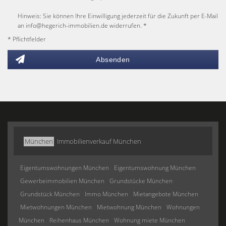
Hinweis: Sie können Ihre Einwilligung jederzeit für die Zukunft per E-Mail
an info@hegerich-immobilien.de widerrufen. *
* Pflichtfelder
Absenden
München
Immobilienverkauf München
Eigentumswohnungen München
Eigentumswohnung München
Gewerbeimmobilien München
Grundstücke München
Grundstück München
Immo München
Mietangebote München
Mietwohnungen München
Mietwohnung München
Wohnungen
München
Reihenhaus München
Wohnung miete München