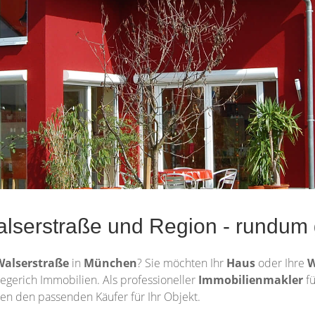
lserstraße und Region - rundum 
Walserstraße
in
München
? Sie möchten Ihr
Haus
oder Ihre
egerich Immobilien. Als professioneller
Immobilienmakler
f
en den passenden Käufer für Ihr Objekt.