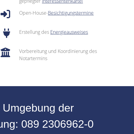
gepflegter
Interessentenkartei
Open-House-
Besichtigungstermine
Erstellung des
Energieausweises
Vorbereitung und Koordinierung des
Notartermins
r
Umgebung
der
dung:
089 2306962-0