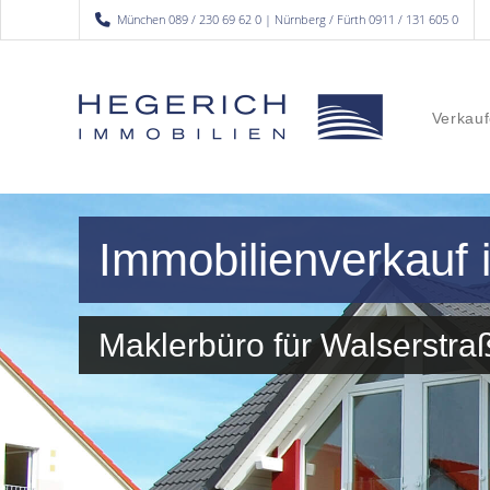
München 089 / 230 69 62 0 | Nürnberg / Fürth 0911 / 131 605 0
Verkauf
Immobilienverkauf
Maklerbüro für Walserst