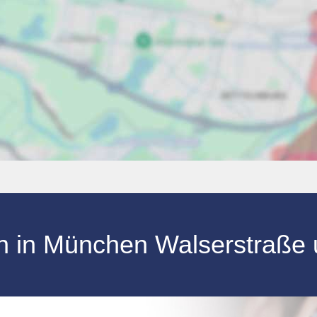
n
in
München Walserstraße