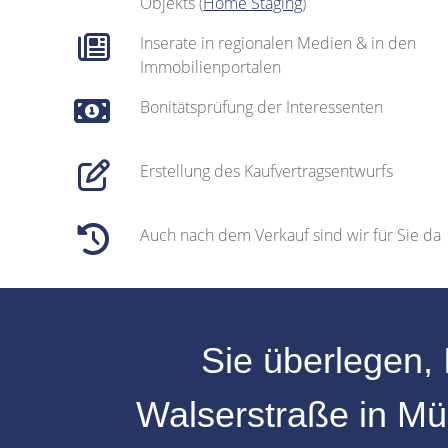
Objekts (
Home Staging
)
Inserate in regionalen Medien & in den
Immobilienportalen
Bonitätsprüfung der Interessenten
Erstellung des Kaufvertragsentwurfs
Auch nach dem Verkauf sind wir für Sie da
Sie überlegen, 
Walserstraße
in
Mü