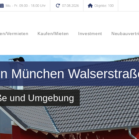
Mo. - Fr. 09.00 - 18.00 Uhr
07.08.2026
Objekte: 100
en/Vermieten
Kaufen/Mieten
Investment
Neubauvertr
 in München Walserstraß
raße und Umgebung