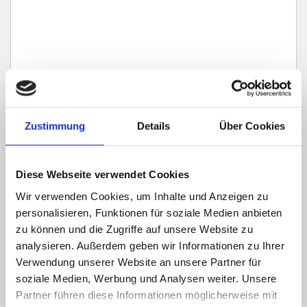
Zustimmung
Details
Über Cookies
Ich habe die
Datenschutzerklärung
zur Kenntnis genommen. Ich stimme
zu, dass meine Angaben und Daten zur Beantwortung meiner Anfrage
elektronisch erhoben und gespeichert werden.
Diese Webseite verwendet Cookies
Hinweis: Sie können Ihre Einwilligung jederzeit für die Zukunft per E-Mail
Wir verwenden Cookies, um Inhalte und Anzeigen zu
an info@hegerich-immobilien.de widerrufen. *
personalisieren, Funktionen für soziale Medien anbieten
* Pflichtfelder
zu können und die Zugriffe auf unsere Website zu
analysieren. Außerdem geben wir Informationen zu Ihrer
Absenden
Verwendung unserer Website an unsere Partner für
soziale Medien, Werbung und Analysen weiter. Unsere
Partner führen diese Informationen möglicherweise mit