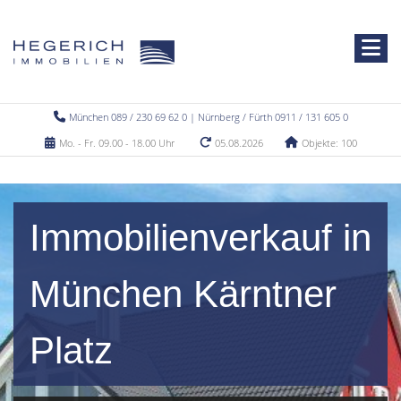
München 089 / 230 69 62 0 | Nürnberg / Fürth 0911 / 131 605 0
Mo. - Fr. 09.00 - 18.00 Uhr
05.08.2026
Objekte: 100
Immobilienverkauf in
München Kärntner
Platz