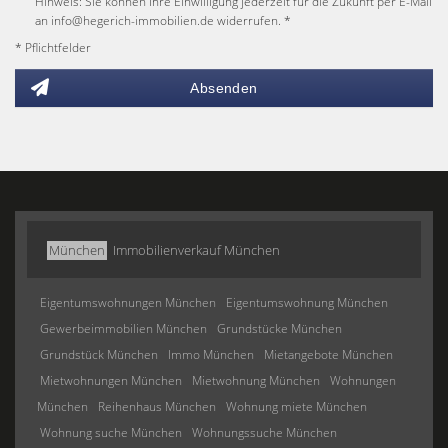
Hinweis: Sie können Ihre Einwilligung jederzeit für die Zukunft per E-Mail
an info@hegerich-immobilien.de widerrufen. *
* Pflichtfelder
Absenden
München
Immobilienverkauf München
Eigentumswohnungen München
Eigentumswohnung München
Gewerbeimmobilien München
Grundstücke München
Grundstück München
Immo München
Mietangebote München
Mietwohnungen München
Mietwohnung München
Wohnungen
München
Reihenhaus München
Wohnung miete München
Wohnung suche München
Wohnungssuche München