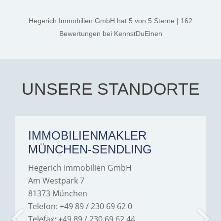
professional, and genuinely
kind. A special note of
thanks, and a huge part of
Hegerich Immobilien GmbH
hat
5
von
5
Sterne
|
162
the credit goes to Amelie
Jamrowâ€”she was
Bewertungen
bei KennstDuEinen
exceptionally professional,
transparent, and clear in
every communication.
Iâ€™m deeply grateful for
their support and wouldn't
hesitate to recommend
Hegerich Immobilien to
UNSERE STANDORTE
anyone looking for a home.
IMMOBILIENMAKLER
MÜNCHEN-SENDLING
Hegerich Immobilien GmbH
Am Westpark 7
81373 München
Telefon: +49 89 / 230 69 62 0
Telefax: +49 89 / 230 69 62 44