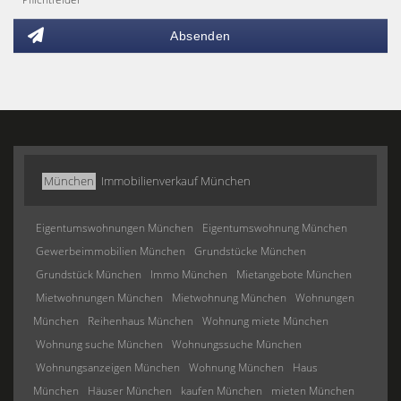
Absenden
München
Immobilienverkauf München
Eigentumswohnungen München
Eigentumswohnung München
Gewerbeimmobilien München
Grundstücke München
Grundstück München
Immo München
Mietangebote München
Mietwohnungen München
Mietwohnung München
Wohnungen
München
Reihenhaus München
Wohnung miete München
Wohnung suche München
Wohnungssuche München
Wohnungsanzeigen München
Wohnung München
Haus
München
Häuser München
kaufen München
mieten München