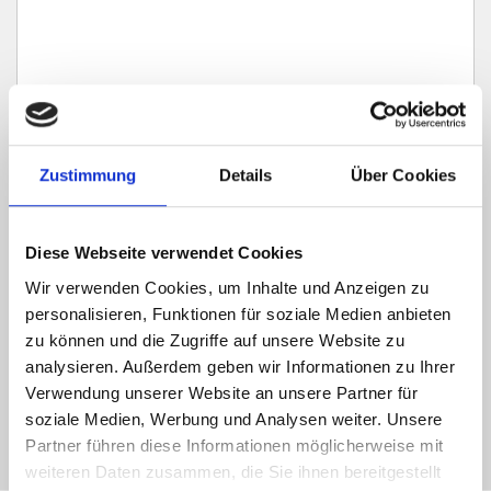
Zustimmung
Details
Über Cookies
Ich habe die
Datenschutzerklärung
zur Kenntnis genommen. Ich stimme
zu, dass meine Angaben und Daten zur Beantwortung meiner Anfrage
Diese Webseite verwendet Cookies
elektronisch erhoben und gespeichert werden.
Wir verwenden Cookies, um Inhalte und Anzeigen zu
Hinweis: Sie können Ihre Einwilligung jederzeit für die Zukunft per E-Mail
personalisieren, Funktionen für soziale Medien anbieten
an info@hegerich-immobilien.de widerrufen. *
zu können und die Zugriffe auf unsere Website zu
* Pflichtfelder
analysieren. Außerdem geben wir Informationen zu Ihrer
Verwendung unserer Website an unsere Partner für
Absenden
soziale Medien, Werbung und Analysen weiter. Unsere
Partner führen diese Informationen möglicherweise mit
weiteren Daten zusammen, die Sie ihnen bereitgestellt