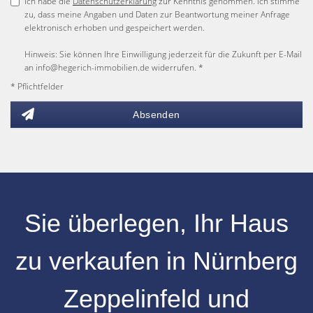
Ich habe die
Datenschutzerklärung
zur Kenntnis genommen. Ich stimme
zu, dass meine Angaben und Daten zur Beantwortung meiner Anfrage
elektronisch erhoben und gespeichert werden.
Hinweis: Sie können Ihre Einwilligung jederzeit für die Zukunft per E-Mail
an info@hegerich-immobilien.de widerrufen. *
* Pflichtfelder
Absenden
Sie überlegen, Ihr
Haus
zu verkaufen
in
Nürnberg
Zeppelinfeld
und