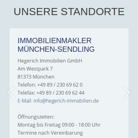
hesitate to recommend
Hegerich Immobilien to
UNSERE STANDORTE
anyone looking for a home.
IMMOBILIENMAKLER
MÜNCHEN-SENDLING
Hegerich Immobilien GmbH
Am Westpark 7
81373 München
Telefon: +49 89 / 230 69 62 0
Telefax: +49 89 / 230 69 62 44
E-Mail: info@hegerich-immobilien.de
Öffnungszeiten:
Montag bis Freitag 09:00 - 18:00 Uhr
Termine nach Vereinbarung