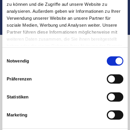
Auch nach dem Verkauf sind wir für Sie da
zu können und die Zugriffe auf unsere Website zu
analysieren. Außerdem geben wir Informationen zu Ihrer
Verwendung unserer Website an unsere Partner für
soziale Medien, Werbung und Analysen weiter. Unsere
Partner führen diese Informationen möglicherweise mit
weiteren Daten zusammen, die Sie ihnen bereitgestellt
haben oder die sie im Rahmen Ihrer Nutzung der Dienste
Immobilienverkauf in Nürnberg
gesammelt haben.
Einwilligungsauswahl
Notwendig
Zeppelinfeld und Umland -
Käufer finden
Präferenzen
Sie planen den
Verkauf
Ihrer Immobilie in
Nürnberg
Statistiken
Zeppelinfeld
und
Umgebung
? Sie möchten zügig und
sicher den passenden Käufer finden? Das Team von
Marketing
Hegerich Immobilien unterstützt Sie umfassend. Geben
Sie die wichtigsten Daten zu Ihrem Objekt in das