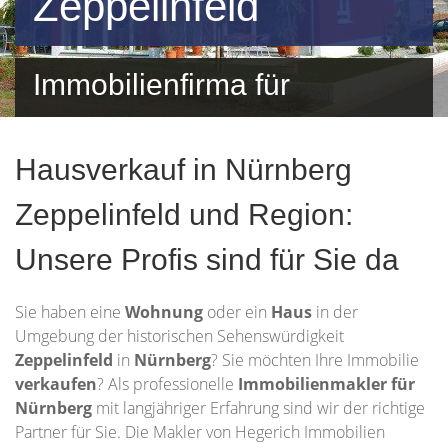
Zeppelinfeld
Immobilienfirma für
Zeppelinfeld und Umgebung
Hausverkauf in Nürnberg
Zeppelinfeld und Region:
Unsere Profis sind für Sie da
Sie haben eine
Wohnung
oder ein
Haus
in der
Umgebung der historischen Sehenswürdigkeit
Zeppelinfeld
in
Nürnberg
? Sie möchten Ihre Immobilie
verkaufen
? Als professionelle
Immobilienmakler für
Nürnberg
mit langjähriger Erfahrung sind wir der richtige
Partner für Sie. Die Makler von Hegerich Immobilien