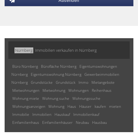
Absenden
Nürnberg
Immobilien verkaufen in Nürnberg
Büro Nürnberg
Bürofläche Nürnberg
Eigentumswohnungen
Nürnberg
Eigentumswohnung Nürnberg
Gewerbeimmobilien
Nürnberg
Grundstücke
Grundstück
Immo
Mietangebote
Mietwohnungen
Mietwohnung
Wohnungen
Reihenhaus
Wohnung miete
Wohnung suche
Wohnungssuche
Wohnungsanzeigen
Wohnung
Haus
Häuser
kaufen
mieten
Immobilie
Immobilien
Hauskauf
Immobilienkauf
Einfamilienhaus
Einfamilienhäuser
Neubau
Hausbau