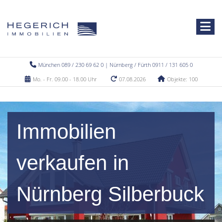
München 089 / 230 69 62 0 | Nürnberg / Fürth 0911 / 131 605 0
Mo. - Fr. 09.00 - 18.00 Uhr
07.08.2026
Objekte: 100
Immobilien
verkaufen in
Nürnberg Silberbuck