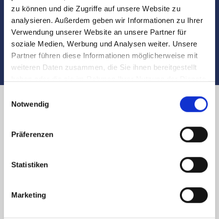
Übergabe
zu können und die Zugriffe auf unsere Website zu
analysieren. Außerdem geben wir Informationen zu Ihrer
Auch nach dem Verkauf sind wir für Sie da
Verwendung unserer Website an unsere Partner für
soziale Medien, Werbung und Analysen weiter. Unsere
Partner führen diese Informationen möglicherweise mit
weiteren Daten zusammen, die Sie ihnen bereitgestellt
haben oder die sie im Rahmen Ihrer Nutzung der Dienste
gesammelt haben.
Einwilligungsauswahl
Notwendig
Immobilienverkauf in Nürnberg
Präferenzen
Silberbuck und Region: Käufer
finden
Statistiken
Sie planen den
Verkauf
Ihrer Immobilie in
Nürnberg
Marketing
Silberbuck
und
Umgebung
? Sie möchten zügig und
sicher den passenden Käufer finden? Geben Sie die