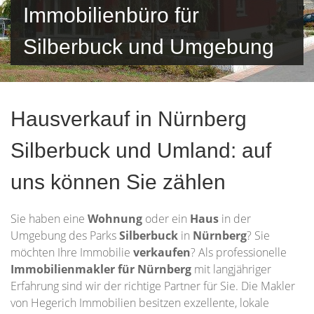
Immobilienbüro für
Silberbuck und Umgebung
Hausverkauf in Nürnberg
Silberbuck und Umland: auf
uns können Sie zählen
Sie haben eine
Wohnung
oder ein
Haus
in der
Umgebung des Parks
Silberbuck
in
Nürnberg
? Sie
möchten Ihre Immobilie
verkaufen
? Als professionelle
Immobilienmakler für Nürnberg
mit langjähriger
Erfahrung sind wir der richtige Partner für Sie. Die Makler
von Hegerich Immobilien besitzen exzellente, lokale