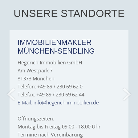
their support and wouldn't
hesitate to recommend
Hegerich Immobilien to
UNSERE STANDORTE
anyone looking for a home.
IMMOBILIENMAKLER
MÜNCHEN-SENDLING
Hegerich Immobilien GmbH
Am Westpark 7
81373 München
Telefon: +49 89 / 230 69 62 0
Telefax: +49 89 / 230 69 62 44
E-Mail: info@hegerich-immobilien.de
Öffnungszeiten:
Montag bis Freitag 09:00 - 18:00 Uhr
Termine nach Vereinbarung