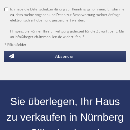
Ich habe die
Datenschutzerklärung
zur Kenntnis genommen. Ich stimme
zu, dass meine Angaben und Daten zur Beantwortung meiner Anfrage
elektronisch erhoben und gespeichert werden.
Hinweis: Sie können Ihre Einwilligung jederzeit für die Zukunft per E-Mail
an info@hegerich-immobilien.de widerrufen. *
* Pflichtfelder
Absenden
Sie überlegen, Ihr
Haus
zu verkaufen
in
Nürnberg