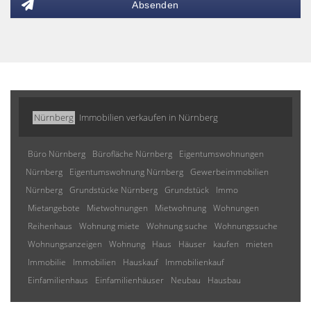
Absenden
Nürnberg
Immobilien verkaufen in Nürnberg
Büro Nürnberg
Bürofläche Nürnberg
Eigentumswohnungen
Nürnberg
Eigentumswohnung Nürnberg
Gewerbeimmobilien
Nürnberg
Grundstücke Nürnberg
Grundstück
Immo
Mietangebote
Mietwohnungen
Mietwohnung
Wohnungen
Reihenhaus
Wohnung miete
Wohnung suche
Wohnungssuche
Wohnungsanzeigen
Wohnung
Haus
Häuser
kaufen
mieten
Immobilie
Immobilien
Hauskauf
Immobilienkauf
Einfamilienhaus
Einfamilienhäuser
Neubau
Hausbau