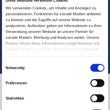
Diese Webseite verwendet Cookies
Marktdaten
Wir verwenden Cookies, um Inhalte und Anzeigen zu
personalisieren, Funktionen für soziale Medien anbieten
Besichtigungen
zu können und die Zugriffe auf unsere Website zu
analysieren. Außerdem geben wir Informationen zu Ihrer
Begleitung und Unterstützung bei der Objekt-
Verwendung unserer Website an unsere Partner für
Übergabe
soziale Medien, Werbung und Analysen weiter. Unsere
Partner führen diese Informationen möglicherweise mit
Auch nach dem Verkauf sind wir für Sie da
weiteren Daten zusammen, die Sie ihnen bereitgestellt
haben oder die sie im Rahmen Ihrer Nutzung der Dienste
gesammelt haben.
Einwilligungsauswahl
Notwendig
Präferenzen
Immobilienverkauf in Nürnberg
Statistiken
Spielberger Ring und Umland: