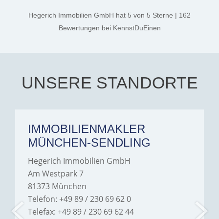
kind. A special note of
thanks, and a huge part of
Hegerich Immobilien GmbH
hat
5
von
5
Sterne
|
162
the credit goes to Amelie
Jamrowâ€”she was
Bewertungen
bei KennstDuEinen
exceptionally professional,
transparent, and clear in
every communication.
Iâ€™m deeply grateful for
their support and wouldn't
hesitate to recommend
Hegerich Immobilien to
UNSERE STANDORTE
anyone looking for a home.
IMMOBILIENMAKLER
MÜNCHEN-SENDLING
Hegerich Immobilien GmbH
Am Westpark 7
81373 München
Telefon: +49 89 / 230 69 62 0
Telefax: +49 89 / 230 69 62 44