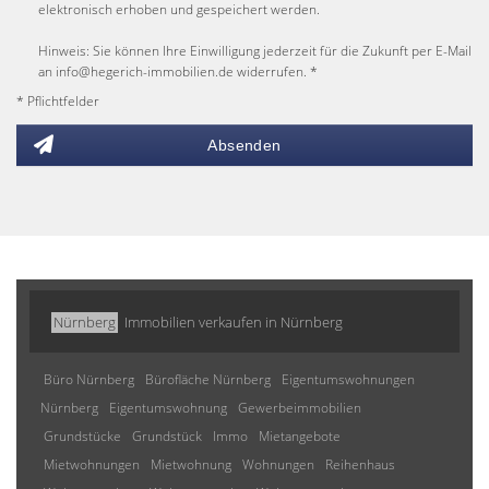
elektronisch erhoben und gespeichert werden.
Hinweis: Sie können Ihre Einwilligung jederzeit für die Zukunft per E-Mail
an info@hegerich-immobilien.de widerrufen. *
* Pflichtfelder
Absenden
Nürnberg
Immobilien verkaufen in Nürnberg
Büro Nürnberg
Bürofläche Nürnberg
Eigentumswohnungen
Nürnberg
Eigentumswohnung
Gewerbeimmobilien
Grundstücke
Grundstück
Immo
Mietangebote
Mietwohnungen
Mietwohnung
Wohnungen
Reihenhaus