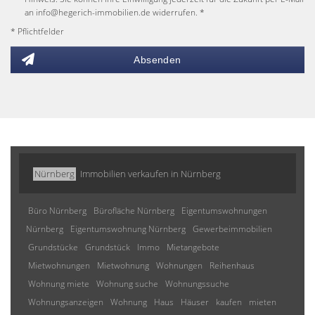
an info@hegerich-immobilien.de widerrufen. *
* Pflichtfelder
Absenden
Nürnberg
Immobilien verkaufen in Nürnberg
Büro Nürnberg
Bürofläche Nürnberg
Eigentumswohnungen
Nürnberg
Eigentumswohnung Nürnberg
Gewerbeimmobilien
Grundstücke
Grundstück
Immo
Mietangebote
Mietwohnungen
Mietwohnung
Wohnungen
Reihenhaus
Wohnung miete
Wohnung suche
Wohnungssuche
Wohnungsanzeigen
Wohnung
Haus
Häuser
kaufen
mieten