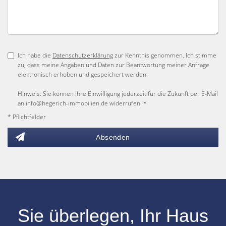
Ich habe die
Datenschutzerklärung
zur Kenntnis genommen. Ich stimme
zu, dass meine Angaben und Daten zur Beantwortung meiner Anfrage
elektronisch erhoben und gespeichert werden.
Hinweis: Sie können Ihre Einwilligung jederzeit für die Zukunft per E-Mail
an info@hegerich-immobilien.de widerrufen. *
* Pflichtfelder
Absenden
Sie überlegen, Ihr
Haus