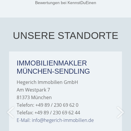
Jamrowâ€”she was
Bewertungen
bei KennstDuEinen
exceptionally professional,
transparent, and clear in
every communication.
Iâ€™m deeply grateful for
their support and wouldn't
hesitate to recommend
Hegerich Immobilien to
UNSERE STANDORTE
anyone looking for a home.
IMMOBILIENMAKLER
MÜNCHEN-SENDLING
Hegerich Immobilien GmbH
Am Westpark 7
81373 München
Telefon: +49 89 / 230 69 62 0
Telefax: +49 89 / 230 69 62 44
E-Mail: info@hegerich-immobilien.de