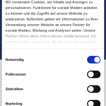
Wir verwenden Cookies, um Inhalte und Anzeigen zu
Besichtigungen
personalisieren, Funktionen für soziale Medien anbieten
zu können und die Zugriffe auf unsere Website zu
Begleitung und Unterstützung bei der Objekt-
analysieren. Außerdem geben wir Informationen zu Ihrer
Übergabe
Verwendung unserer Website an unsere Partner für
soziale Medien, Werbung und Analysen weiter. Unsere
Auch nach dem Verkauf sind wir für Sie da
Partner führen diese Informationen möglicherweise mit
weiteren Daten zusammen, die Sie ihnen bereitgestellt
haben oder die sie im Rahmen Ihrer Nutzung der Dienste
gesammelt haben.
Einwilligungsauswahl
Notwendig
Immobilienverkauf in Nürnberg
Präferenzen
Jakobsplatz und Umland:
Statistiken
Käufer finden
Marketing