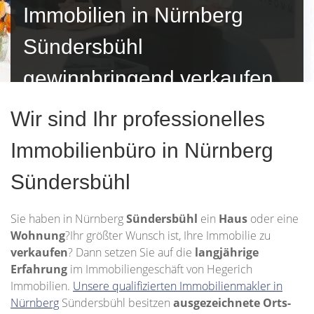
Immobilien in Nürnberg
Sündersbühl
gewinnbringend verkaufen
Wir sind Ihr professionelles
Immobilienbüro in Nürnberg
Sündersbühl
Sie haben in Nürnberg
Sündersbühl
ein
Haus
oder eine
Wohnung
?Ihr größter Wunsch ist, Ihre Immobilie zu
verkaufen
? Dann setzen Sie auf die
langjährige
Erfahrung
im Immobiliengeschäft von Hegerich
Immobilien.
Unsere qualifizierten Immobilienmakler in
Nürnberg
Sündersbühl besitzen
ausgezeichnete Orts-