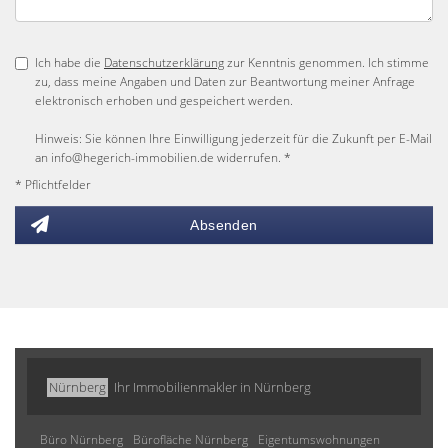
Ich habe die
Datenschutzerklärung
zur Kenntnis genommen. Ich stimme
zu, dass meine Angaben und Daten zur Beantwortung meiner Anfrage
elektronisch erhoben und gespeichert werden.
Hinweis: Sie können Ihre Einwilligung jederzeit für die Zukunft per E-Mail
an info@hegerich-immobilien.de widerrufen. *
* Pflichtfelder
Absenden
Nürnberg
Ihr Immobilienmakler in Nürnberg
Büro Nürnberg
Bürofläche Nürnberg
Eigentumswohnungen