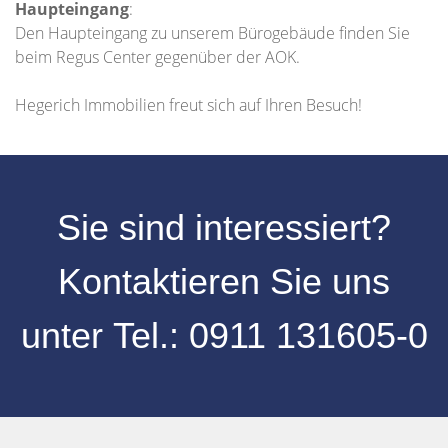
Haupteingang
:
Den Haupteingang zu unserem Bürogebäude finden Sie
beim Regus Center gegenüber der AOK.
Hegerich Immobilien freut sich auf Ihren Besuch!
Sie sind interessiert?
Kontaktieren Sie uns
unter
Tel.:
0
911 131605-0