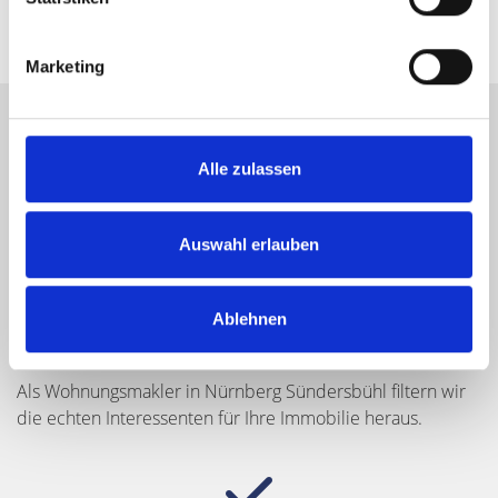
So sorgen wir für
Transparenz
.
Marketing
Profitieren Sie von unserem
Alle zulassen
besonderen Service
Auswahl erlauben
Ablehnen
Gut vorbereitete Besichtigungen
Als Wohnungsmakler in Nürnberg Sündersbühl filtern wir
die echten Interessenten für Ihre Immobilie heraus.