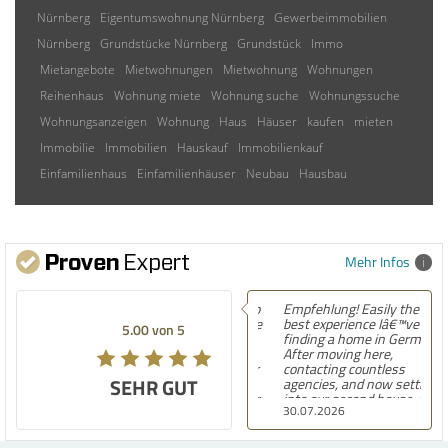
Nürnberg
Eigentumswohnung Nürnberg
Gewerbeimmobilien
Nürnberg
Grundstücke Nürnberg
Grundstück
Immo
Mietangebote
Mietwohnungen
Mietwohnung
Wohnungen
Reihenhaus
Wohnung miete
Wohnung suche
Wohnungssuche
Wohnungsanzeigen
Wohnung
Haus
Häuser
kaufen
mieten
Immobilie
Immobilien
Hauskauf
Immobilienkauf
Einfamilienhaus
Einfamilienhäuser
Neubau
Hausbau
Mehr Infos
Empfehlung! Easily the
best experience Iâ€™ve had
5.00 von 5
finding a home in Germany.
After moving here,
contacting countless
SEHR GUT
agencies, and now settling
into our second house, I
30.07.2026
know firsthand how
challenging and
overwhelming the German