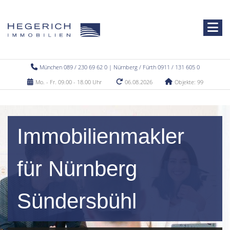
München 089 / 230 69 62 0 | Nürnberg / Fürth 0911 / 131 605 0
Mo. - Fr. 09.00 - 18.00 Uhr
06.08.2026
Objekte: 99
Immobilienmakler
für Nürnberg
Sündersbühl