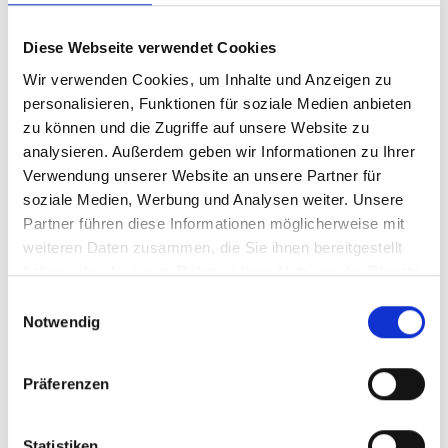
Makler-Service von A bis Z - individuell
& transparent
Diese Webseite verwendet Cookies
Wir möchten, dass Sie Ihre Immobilie im Stadtteil
Wir verwenden Cookies, um Inhalte und Anzeigen zu
Sündersbühl erfolgreich und zügig verkaufen. Dafür
personalisieren, Funktionen für soziale Medien anbieten
unterstützen wir Sie als professionelles Maklerbüro in
zu können und die Zugriffe auf unsere Website zu
Nürnberg Sündersbühl mit unserem
bewährten
analysieren. Außerdem geben wir Informationen zu Ihrer
Verkaufsprozess
. Jeder Immobilienmakler, der für uns
Verwendung unserer Website an unsere Partner für
tätig ist, ist leidenschaftlicher Experte mit ausgeprägtem
soziale Medien, Werbung und Analysen weiter. Unsere
Dienstleistungsgedanken. Daher erwartet Sie bei uns ein
Partner führen diese Informationen möglicherweise mit
umfassender und
auf Ihre individuellen
weiteren Daten zusammen, die Sie ihnen bereitgestellt
Anforderungen zugeschnittener
Makler-Service
.
haben oder die sie im Rahmen Ihrer Nutzung der Dienste
gesammelt haben.
Einwilligungsauswahl
Obwohl Hegerich Immobilien vielfach ausgezeichnet
Notwendig
wurde, ist Ihre Zufriedenheit als unser Kunde die höchste
Auszeichnung für uns. Dafür nehmen wir uns Zeit für Sie
Präferenzen
und Ihre Immobilie. Wir kommunizieren mit Ihnen offen
und abgestimmt auf Ihre Bedürfnisse und Erwartungen.
Darüber hinaus bieten wir Ihnen
regelmäßige Reportigs
.
Statistiken