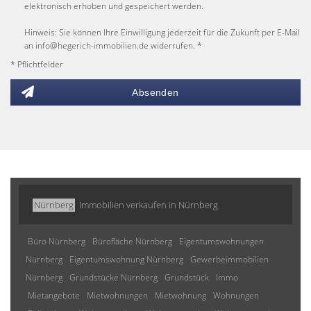
elektronisch erhoben und gespeichert werden.
Hinweis: Sie können Ihre Einwilligung jederzeit für die Zukunft per E-Mail
an info@hegerich-immobilien.de widerrufen. *
* Pflichtfelder
Absenden
Nürnberg
Immobilien verkaufen in Nürnberg
Büro Nürnberg
Bürofläche Nürnberg
Eigentumswohnungen
Nürnberg
Eigentumswohnung Nürnberg
Gewerbeimmobilien
Nürnberg
Grundstücke Nürnberg
Grundstück
Immo
Mietangebote
Mietwohnungen
Mietwohnung
Wohnungen