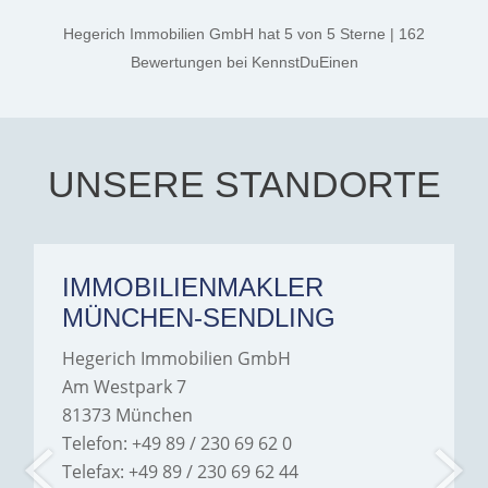
kind. A special note of
thanks, and a huge part of
Hegerich Immobilien GmbH
hat
5
von
5
Sterne
|
162
the credit goes to Amelie
Jamrowâ€”she was
Bewertungen
bei KennstDuEinen
exceptionally professional,
transparent, and clear in
every communication.
Iâ€™m deeply grateful for
their support and wouldn't
hesitate to recommend
Hegerich Immobilien to
UNSERE STANDORTE
anyone looking for a home.
IMMOBILIENMAKLER
MÜNCHEN-SENDLING
Hegerich Immobilien GmbH
Am Westpark 7
81373 München
Telefon: +49 89 / 230 69 62 0
Telefax: +49 89 / 230 69 62 44