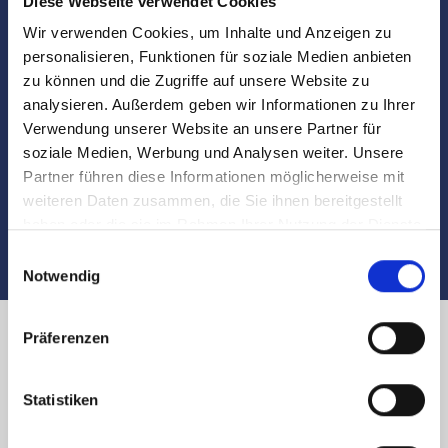
Diese Webseite verwendet Cookies
Marktdaten
Wir verwenden Cookies, um Inhalte und Anzeigen zu
personalisieren, Funktionen für soziale Medien anbieten
Besichtigungen
zu können und die Zugriffe auf unsere Website zu
analysieren. Außerdem geben wir Informationen zu Ihrer
Begleitung und Unterstützung bei der Objekt-
Verwendung unserer Website an unsere Partner für
Übergabe
soziale Medien, Werbung und Analysen weiter. Unsere
Partner führen diese Informationen möglicherweise mit
Auch nach dem Verkauf sind wir für Sie da
weiteren Daten zusammen, die Sie ihnen bereitgestellt
haben oder die sie im Rahmen Ihrer Nutzung der Dienste
gesammelt haben.
Einwilligungsauswahl
Notwendig
Präferenzen
Immobilienverkauf in Nürnberg
Statistiken
Fleischbrücke und Umland: