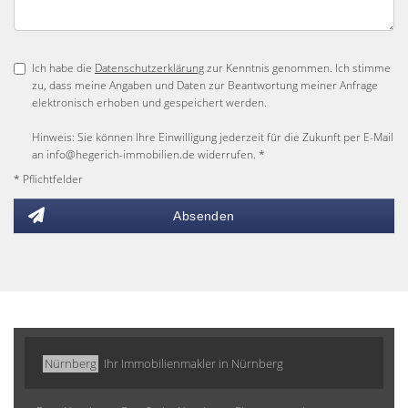
Ich habe die
Datenschutzerklärung
zur Kenntnis genommen. Ich stimme
zu, dass meine Angaben und Daten zur Beantwortung meiner Anfrage
elektronisch erhoben und gespeichert werden.
Hinweis: Sie können Ihre Einwilligung jederzeit für die Zukunft per E-Mail
an info@hegerich-immobilien.de widerrufen. *
* Pflichtfelder
Absenden
Nürnberg
Ihr Immobilienmakler in Nürnberg