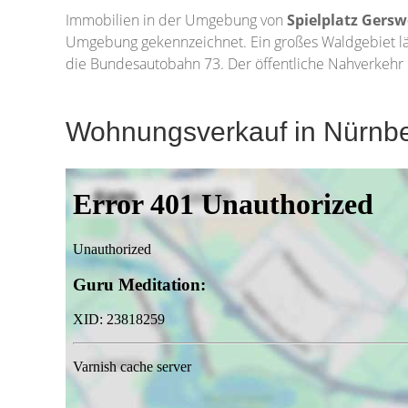
Immobilien in der Umgebung von
Spielplatz Gersw
Umgebung gekennzeichnet. Ein großes Waldgebiet lä
die Bundesautobahn 73. Der öffentliche Nahverkehr i
Wohnungsverkauf in Nürnber