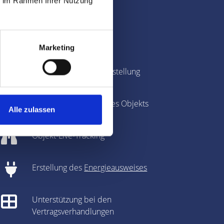
ie im Rahmen Ihrer Nutzung
traße und Umland
Immobilienbewertung
Marketing
Fotografie & Exposé-Erstellung
360-Grad-Panorama des Objekts
Alle zulassen
Objekt-Live-Tracking
Erstellung des
Energieausweises
Unterstützung bei den
Vertragsverhandlungen