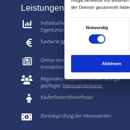
möglicherweise mit weiteren
Leistungen für Verkäufer i
der Dienste gesammelt habe
Einwilligungsauswahl
Individuelle Analyse gemeinsam mit dem
Notwendig
Eigentümer
fundierte
Marktpreisanalyse
Online-Vermarktung auf allen relevanten
Ablehnen
Immobilienportalen
Regionales Netzwerk inklusive sehr gut
gepflegter
Interessentenkartei
Käuferfinder/Mieterfinder
Bonitätsprüfung der Interessenten