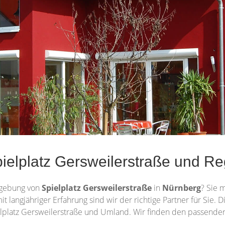
elplatz Gersweilerstraße und Reg
gebung von
Spielplatz Gersweilerstraße
in
Nürnberg
? Sie 
it langjähriger Erfahrung sind wir der richtige Partner für Sie
elplatz Gersweilerstraße und Umland. Wir finden den passenden