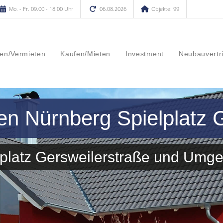
Mo. - Fr. 09.00 - 18.00 Uhr
06.08.2026
Objekte: 99
en/Vermieten
Kaufen/Mieten
Investment
Neubauvertr
en Nürnberg Spielplatz 
elplatz Gersweilerstraße und Umg