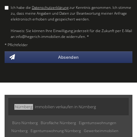
Ich habe die
Datenschutzerklärung
zur Kenntnis genommen. Ich stimme
zu, dass meine Angaben und Daten zur Beantwortung meiner Anfrage
elektronisch erhoben und gespeichert werden.
Hinweis: Sie können Ihre Einwilligung jederzeit für die Zukunft per E-Mail
an info@hegerich-immobilien.de widerrufen. *
* Pflichtfelder
Absenden
Nürnberg
Immobilien verkaufen in Nürnberg
Büro Nürnberg
Bürofläche Nürnberg
Eigentumswohnungen
Nürnberg
Eigentumswohnung Nürnberg
Gewerbeimmobilien