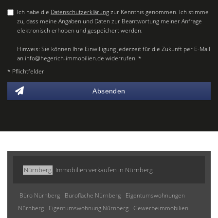
Ich habe die
Datenschutzerklärung
zur Kenntnis genommen. Ich stimme
zu, dass meine Angaben und Daten zur Beantwortung meiner Anfrage
elektronisch erhoben und gespeichert werden.
Hinweis: Sie können Ihre Einwilligung jederzeit für die Zukunft per E-Mail
an info@hegerich-immobilien.de widerrufen. *
* Pflichtfelder
Absenden
Nürnberg
Immobilien verkaufen in Nürnberg
Büro Nürnberg
Bürofläche Nürnberg
Eigentumswohnungen
Nürnberg
Eigentumswohnung Nürnberg
Gewerbeimmobilien