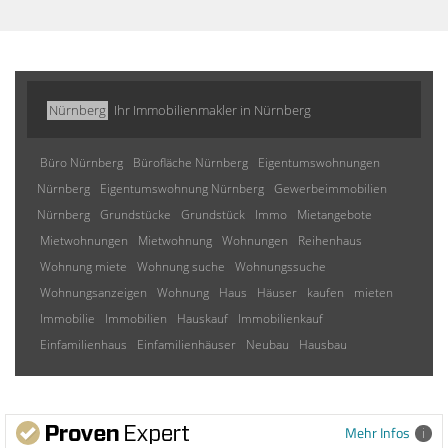
Nürnberg
Ihr Immobilienmakler in Nürnberg
Büro Nürnberg
Bürofläche Nürnberg
Eigentumswohnungen
Nürnberg
Eigentumswohnung Nürnberg
Gewerbeimmobilien
Nürnberg
Grundstücke
Grundstück
Immo
Mietangebote
Mietwohnungen
Mietwohnung
Wohnungen
Reihenhaus
Wohnung miete
Wohnung suche
Wohnungssuche
Wohnungsanzeigen
Wohnung
Haus
Häuser
kaufen
mieten
Immobilie
Immobilien
Hauskauf
Immobilienkauf
Einfamilienhaus
Einfamilienhäuser
Neubau
Hausbau
Mehr Infos