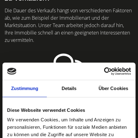
Die Dauer des Verkaufs hängt von verschiedenen Faktoren
ab, wie zum Beispiel der Immobilienart und der
Marktsituation. Unser Team arbeitet jedoch darauf hin,
Ihre Immobilie schnell an einen geeigneten Interessenten
zu vermitteln.
Wie funktioniert die Zusammenarbeit
Zustimmung
Details
Über Cookies
mit Ihrem Team?
Die Zusammenarbeit mit unserem Team ist produktiv und
Diese Webseite verwendet Cookies
partnerschaftlich. Wir stehen Ihnen während des gesamten
Wir verwenden Cookies, um Inhalte und Anzeigen zu
Verkaufsprozesses zur Seite und legen großen Wert auf
personalisieren, Funktionen für soziale Medien anbieten
offene Kommunikation und individuelle Beratung.
zu können und die Zugriffe auf unsere Website zu