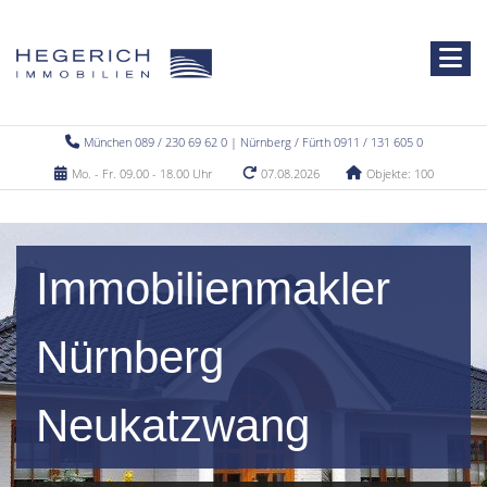
München 089 / 230 69 62 0 | Nürnberg / Fürth 0911 / 131 605 0
Mo. - Fr. 09.00 - 18.00 Uhr
07.08.2026
Objekte: 100
Immobilienmakler
Nürnberg
Neukatzwang