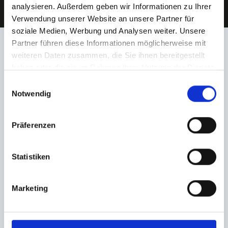
analysieren. Außerdem geben wir Informationen zu Ihrer
Verwendung unserer Website an unsere Partner für
soziale Medien, Werbung und Analysen weiter. Unsere
Partner führen diese Informationen möglicherweise mit
weiteren Daten zusammen, die Sie ihnen bereitgestellt
Häufige Fragen zum
haben oder die sie im Rahmen Ihrer Nutzung der Dienste
gesammelt haben.
Immobilienverkauf in Nürnberg
Einwilligungsauswahl
Notwendig
Neukatzwang - Hegerich
Präferenzen
Immobilien beantwortet!
Statistiken
Marketing
Wie kann ich meine Immobilie in
Nürnberg Neukatzwang verkaufen?