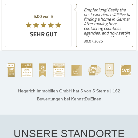
Empfehlung! Easily the
best experience Iâ€™ve had
5.00 von 5
finding a home in Germany.
After moving here,
contacting countless
SEHR GUT
agencies, and now settling
into our second house, I
30.07.2026
know firsthand how
challenging and
overwhelming the German
housing market can be.
Hegerich Immobilien
stands out far above the
rest. They made the entire
process smooth,
professional, and genuinely
kind. A special note of
thanks, and a huge part of
Hegerich Immobilien GmbH
hat
5
von
5
Sterne
|
162
the credit goes to Amelie
Jamrowâ€”she was
Bewertungen
bei KennstDuEinen
exceptionally professional,
transparent, and clear in
every communication.
Iâ€™m deeply grateful for
their support and wouldn't
hesitate to recommend
Hegerich Immobilien to
UNSERE STANDORTE
anyone looking for a home.