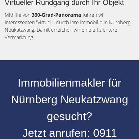
Virtueller Rundgang durch Ihr Objekt
Mithilfe von
360-Grad-Panorama
führen wir
Interessenten "virtuell" durch Ihre Immobilie in Nürnberg
Neukatzwang. Damit erreichen wir eine effizientere
Vermarktung.
Immobilienmakler für
Nürnberg Neukatzwang
gesucht?
Jetzt anrufen:
0
911