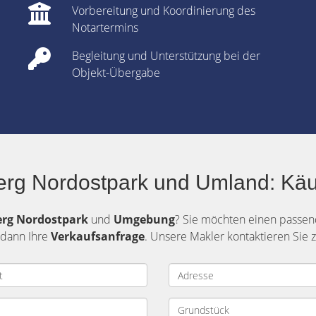
Vorbereitung und Koordinierung des
Notartermins
Begleitung und Unterstützung bei der
Objekt-Übergabe
erg Nordostpark und Umland: Käu
erg
Nordostpark
und
Umgebung
? Sie möchten einen passen
 dann Ihre
Verkaufsanfrage
. Unsere Makler kontaktieren Sie 