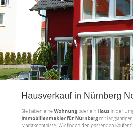
Hausverkauf in Nürnberg No
Sie haben eine
Wohnung
oder ein
Haus
in der Um
Immobilienmakler für Nürnberg
mit langjähriger
Marktkenntnisse. Wir finden den passenden Käufer fü