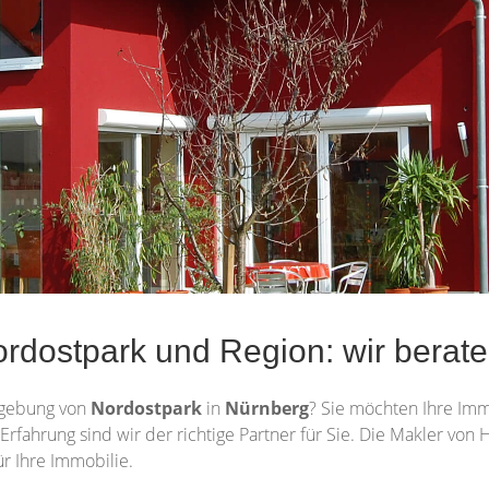
rdostpark und Region: wir beraten
gebung von
Nordostpark
in
Nürnberg
? Sie möchten Ihre Im
 Erfahrung sind wir der richtige Partner für Sie. Die Makler von
r Ihre Immobilie.