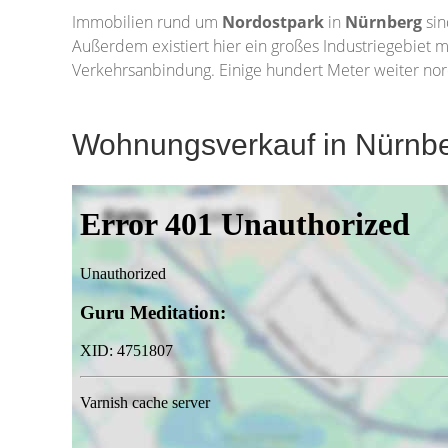
Immobilien rund um
Nordostpark
in
Nürnberg
si
Außerdem existiert hier ein großes Industriegebiet mi
Verkehrsanbindung. Einige hundert Meter weiter nordö
Wohnungsverkauf in Nürnbe