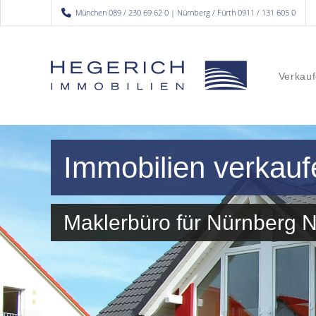
München 089 / 230 69 62 0 | Nürnberg / Fürth 0911 / 131 605 0
Verkauf
Immobilien verkauf
Maklerbüro für Nürnberg