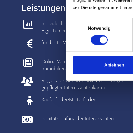
möglicherweise mit weiteren
Leistungen für Immobilien-
der Dienste gesammelt habe
Einwilligungsauswahl
Individuelle Analyse gemeinsam mit dem
Notwendig
Eigentümer
fundierte
Marktpreisanalyse
Online-Vermarktung auf allen relevanten
Ablehnen
Immobilienportalen
Regionales Netzwerk inklusive sehr gut
gepflegter
Interessentenkartei
Käuferfinder/Mieterfinder
Bonitätsprüfung der Interessenten