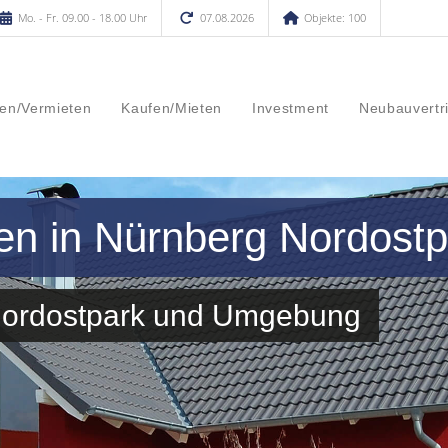
Mo. - Fr. 09.00 - 18.00 Uhr
07.08.2026
Objekte: 100
en/Vermieten
Kaufen/Mieten
Investment
Neubauvertr
en in Nürnberg Nordostp
 Nordostpark und Umgebung