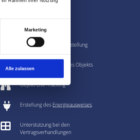
ie im Rahmen Ihrer Nutzung
k und Region
Immobilienbewertung
Marketing
Fotografie & Exposé-Erstellung
360-Grad-Panorama des Objekts
Alle zulassen
Objekt-Live-Tracking
Erstellung des
Energieausweises
Unterstützung bei den
Vertragsverhandlungen