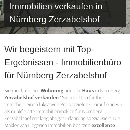
Immobilien verkaufen in
Nürnberg Zerzabelshof
Wir begeistern mit Top-
Ergebnissen - Immobilienbüro
für Nürnberg Zerzabelshof
Sie möchten Ihre
Wohnung
oder Ihr
Haus
in Nürnberg
Zerzabelshof verkaufen
? Sie möchten für Ihre
Immobilie einen lukrativen Preis erzielen? Darauf sind wir
als qualifizierte Immobilienmakler für Nürnberg
Zerzabelshof mit langjähriger Erfahrung spezialisiert. Die
Makler von Hegerich Immobilien besitzen
exzellente