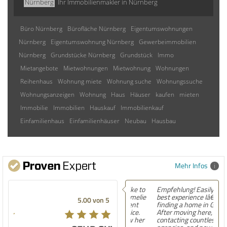
Nürnberg
Ihr Immobilienmakler in Nürnberg
Büro Nürnberg
Bürofläche Nürnberg
Eigentumswohnungen
Nürnberg
Eigentumswohnung Nürnberg
Gewerbeimmobilien
Nürnberg
Grundstücke Nürnberg
Grundstück
Immo
Mietangebote
Mietwohnungen
Mietwohnung
Wohnungen
Reihenhaus
Wohnung miete
Wohnung suche
Wohnungssuche
Wohnungsanzeigen
Wohnung
Haus
Häuser
kaufen
mieten
Immobilie
Immobilien
Hauskauf
Immobilienkauf
Einfamilienhaus
Einfamilienhäuser
Neubau
Hausbau
Mehr Infos
Empfehlung! Easily the
best experience Iâ€™ve had
5.00 von 5
finding a home in Germany.
After moving here,
contacting countless