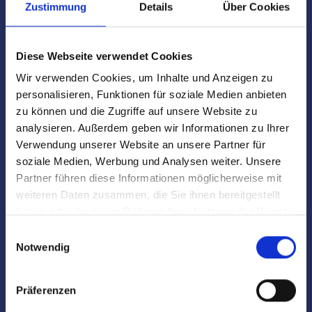
Zustimmung
Details
Über Cookies
Diese Webseite verwendet Cookies
Was macht Hegerich Immobilien zu
Wir verwenden Cookies, um Inhalte und Anzeigen zu
einem geeigneten Partner?
personalisieren, Funktionen für soziale Medien anbieten
zu können und die Zugriffe auf unsere Website zu
Hegerich Immobilien ist ein erfahrenes Immobilienbüro,
analysieren. Außerdem geben wir Informationen zu Ihrer
das sich auf den Verkauf von Immobilien in Nürnberg
Verwendung unserer Website an unsere Partner für
Zerzabelshof spezialisiert hat und Ihnen hilft, einen
soziale Medien, Werbung und Analysen weiter. Unsere
lukrativen Preis zu erzielen.
Partner führen diese Informationen möglicherweise mit
weiteren Daten zusammen, die Sie ihnen bereitgestellt
haben oder die sie im Rahmen Ihrer Nutzung der Dienste
gesammelt haben.
Einwilligungsauswahl
Notwendig
Wie lange dauert es, bis meine
Präferenzen
Immobilie verkauft ist?