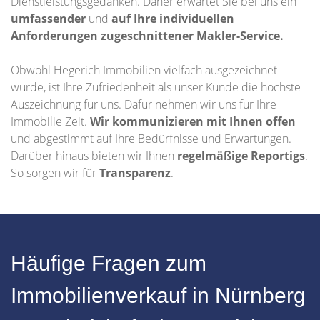
Dienstleistungsgedanken. Daher erwartet Sie bei uns ein
umfassender
und
auf Ihre individuellen
Anforderungen zugeschnittener
Makler-Service.
Obwohl Hegerich Immobilien vielfach ausgezeichnet
wurde, ist Ihre Zufriedenheit als unser Kunde die höchste
Auszeichnung für uns. Dafür nehmen wir uns für Ihre
Immobilie Zeit.
Wir kommunizieren mit Ihnen offen
und abgestimmt auf Ihre Bedürfnisse und Erwartungen.
Darüber hinaus bieten wir Ihnen
regelmäßige Reportigs
.
So sorgen wir für
Transparenz
.
Häufige Fragen zum
Immobilienverkauf in Nürnberg