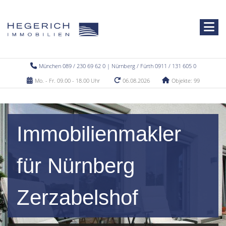
München 089 / 230 69 62 0 | Nürnberg / Fürth 0911 / 131 605 0
Mo. - Fr. 09.00 - 18.00 Uhr
06.08.2026
Objekte: 99
Immobilienmakler
für Nürnberg
Zerzabelshof