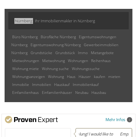
Nürnberg
Ihr Immobilienmakler in Nürnberg
Büro Nürnberg
Bürofläche Nürnberg
Eigentumswohnungen
Nürnberg
Eigentumswohnung Nürnberg
Gewerbeimmobilien
Nürnberg
Grundstücke
Grundstück
Immo
Mietangebote
Mietwohnungen
Mietwohnung
Wohnungen
Reihenhaus
Wohnung miete
Wohnung suche
Wohnungssuche
Wohnungsanzeigen
Wohnung
Haus
Häuser
kaufen
mieten
Immobilie
Immobilien
Hauskauf
Immobilienkauf
Einfamilienhaus
Einfamilienhäuser
Neubau
Hausbau
Mehr Infos
Empfehlung! Easily the