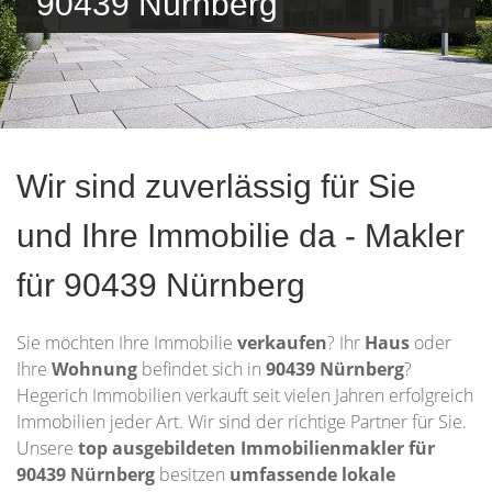
90439 Nürnberg
Wir sind zuverlässig für Sie
und Ihre Immobilie da - Makler
für 90439 Nürnberg
Sie möchten Ihre Immobilie
verkaufen
? Ihr
Haus
oder
Ihre
Wohnung
befindet sich in
90439 Nürnberg
?
Hegerich Immobilien verkauft seit vielen Jahren erfolgreich
Immobilien jeder Art. Wir sind der richtige Partner für Sie.
Unsere
top ausgebildeten Immobilienmakler
für
90439 Nürnberg
besitzen
umfassende lokale