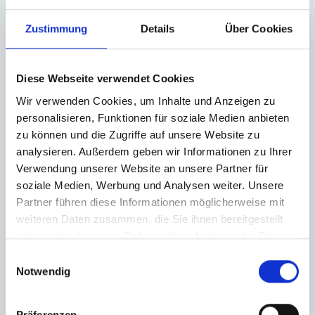
bei Schweinau, St. Leonhard und Sündersbühl.
Zustimmung
Details
Über Cookies
Diese Webseite verwendet Cookies
Wir verwenden Cookies, um Inhalte und Anzeigen zu
Was macht Schweinau als Wohnort
personalisieren, Funktionen für soziale Medien anbieten
besonders?
zu können und die Zugriffe auf unsere Website zu
analysieren. Außerdem geben wir Informationen zu Ihrer
Schweinau überzeugt durch eine sehr abwechslungsreiche
Verwendung unserer Website an unsere Partner für
Baustruktur.
soziale Medien, Werbung und Analysen weiter. Unsere
Partner führen diese Informationen möglicherweise mit
weiteren Daten zusammen, die Sie ihnen bereitgestellt
haben oder die sie im Rahmen Ihrer Nutzung der Dienste
gesammelt haben.
Einwilligungsauswahl
Notwendig
Wie unterstützt Hegerich Immobilien
beim Verkauf meiner Immobilie?
Präferenzen