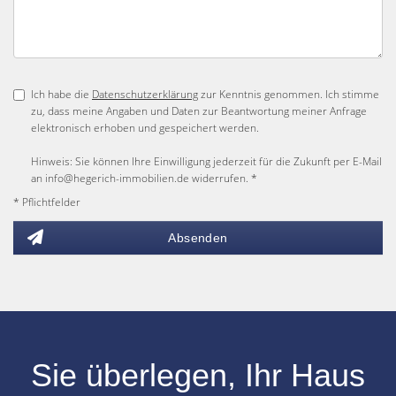
Ich habe die
Datenschutzerklärung
zur Kenntnis genommen. Ich stimme
zu, dass meine Angaben und Daten zur Beantwortung meiner Anfrage
elektronisch erhoben und gespeichert werden.
Hinweis: Sie können Ihre Einwilligung jederzeit für die Zukunft per E-Mail
an info@hegerich-immobilien.de widerrufen. *
* Pflichtfelder
Absenden
Sie überlegen, Ihr
Haus