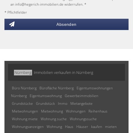
an info@hegerich-immobilien.de widerrufen. *
* Pflichtfelder
Absenden
Nürnberg
Immobilien verkaufen in Nürnberg
Büro Nürnberg
Bürofläche Nürnberg
Eigentumswohnungen
Nürnberg
Eigentumswohnung
Gewerbeimmobilien
Grundstücke
Grundstück
Immo
Mietangebote
Mietwohnungen
Mietwohnung
Wohnungen
Reihenhaus
Wohnung miete
Wohnung suche
Wohnungssuche
Wohnungsanzeigen
Wohnung
Haus
Häuser
kaufen
mieten