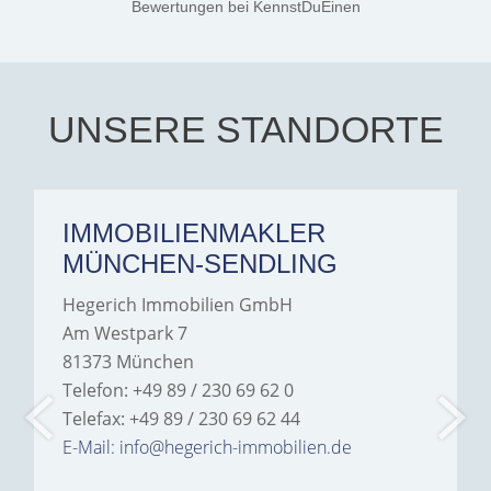
Jamrowâ€”she was
Bewertungen
bei KennstDuEinen
exceptionally professional,
transparent, and clear in
every communication.
Iâ€™m deeply grateful for
their support and wouldn't
hesitate to recommend
Hegerich Immobilien to
UNSERE STANDORTE
anyone looking for a home.
IMMOBILIENMAKLER
MÜNCHEN-SENDLING
Hegerich Immobilien GmbH
Am Westpark 7
81373 München
Telefon: +49 89 / 230 69 62 0
Telefax: +49 89 / 230 69 62 44
E-Mail: info@hegerich-immobilien.de