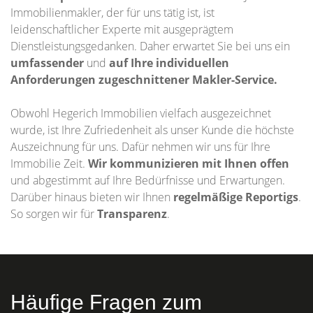
Immobilienmakler, der für uns tätig ist, ist
leidenschaftlicher Experte mit ausgeprägtem
Dienstleistungsgedanken. Daher erwartet Sie bei uns ein
umfassender
und
auf Ihre individuellen
Anforderungen zugeschnittener
Makler-Service.
Obwohl Hegerich Immobilien vielfach ausgezeichnet
wurde, ist Ihre Zufriedenheit als unser Kunde die höchste
Auszeichnung für uns. Dafür nehmen wir uns für Ihre
Immobilie Zeit.
Wir kommunizieren mit Ihnen offen
und abgestimmt auf Ihre Bedürfnisse und Erwartungen.
Darüber hinaus bieten wir Ihnen
regelmäßige Reportigs
.
So sorgen wir für
Transparenz
.
Häufige Fragen zum