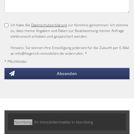
Ich habe die
Datenschutzerklärung
zur Kenntnis genommen. Ich stimme
zu, dass meine Angaben und Daten zur Beantwortung meiner Anfrage
elektronisch erhoben und gespeichert werden.
Hinweis: Sie können Ihre Einwilligung jederzeit für die Zukunft per E-Mail
an info@hegerich-immobilien.de widerrufen. *
* Pflichtfelder
Absenden
Nürnberg
Ihr Immobilienmakler in Nürnberg