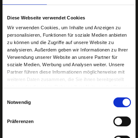
Diese Webseite verwendet Cookies
Wir verwenden Cookies, um Inhalte und Anzeigen zu
Welche Vorteile habe ich, einen
personalisieren, Funktionen für soziale Medien anbieten
Immobilienmakler zu beauftragen?
zu können und die Zugriffe auf unsere Website zu
analysieren. Außerdem geben wir Informationen zu Ihrer
Ein Immobilienmakler bietet exzellente Orts- und
Verwendung unserer Website an unsere Partner für
Marktkenntnisse, sorgt für einen lukrativen Verkaufspreis
soziale Medien, Werbung und Analysen weiter. Unsere
und vermittelt Ihre Immobilie zügig an geeignete
Partner führen diese Informationen möglicherweise mit
Interessenten.
weiteren Daten zusammen, die Sie ihnen bereitgestellt
haben oder die sie im Rahmen Ihrer Nutzung der Dienste
gesammelt haben.
Einwilligungsauswahl
Notwendig
Wie lange dauert der Verkaufsprozess
Präferenzen
in der Regel?